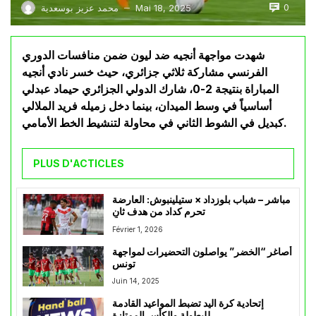
0
Mai 18, 2025
محمد عزيز بوسعدية
—
شهدت مواجهة أنجيه ضد ليون ضمن منافسات الدوري
الفرنسي مشاركة ثلاثي جزائري، حيث خسر نادي أنجيه
المباراة بنتيجة 2-0، شارك الدولي الجزائري حيماد عبدلي
أساسياً في وسط الميدان، بينما دخل زميله فريد الملالي
كبديل في الشوط الثاني في محاولة لتنشيط الخط الأمامي.
PLUS D'ACTICLES
مباشر – شباب بلوزداد × ستيلينبوش: العارضة
تحرم كداد من هدف ثانٍ
Février 1, 2026
أصاغر “الخضر” يواصلون التحضيرات لمواجهة
تونس
Juin 14, 2025
إتحادية كرة اليد تضبط المواعيد القادمة
للبطولة والكأس الممتازة