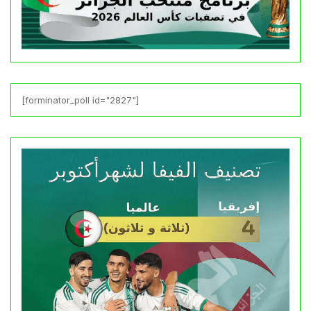
[forminator_poll id="2827"]