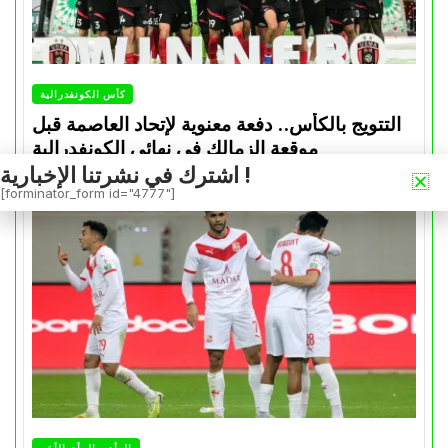
كأس الكونفدرالية
التتويج بالكأس.. دفعة معنوية لإتحاد العاصمة قبل
موقعة الزمالك في نهائي الكونفدرالية
اشترك في نشرتنا الإخبارية !
Avril 30, 2026
0
[forminator_form id="4777"]