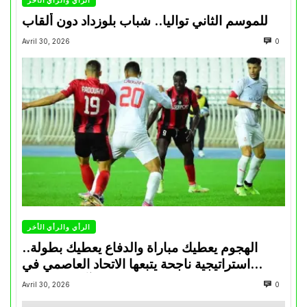
الرأي والرأي الأخر
للموسم الثاني تواليا.. شباب بلوزداد دون ألقاب
Avril 30, 2026
0
الرأي والرأي الأخر
الهجوم يعطيك مباراة والدفاع يعطيك بطولة..
استراتيجية ناجحة يتبعها الاتحاد العاصمي في
تتويجاته آخر السنوات
Avril 30, 2026
0