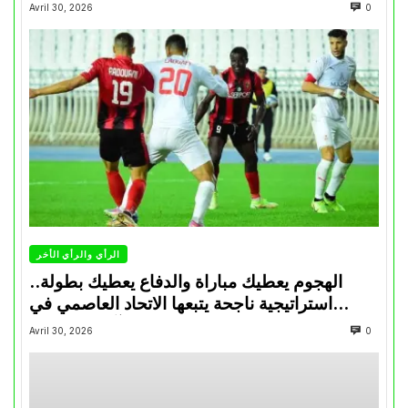
Avril 30, 2026
0
الرأي والرأي الأخر
الهجوم يعطيك مباراة والدفاع يعطيك بطولة..
استراتيجية ناجحة يتبعها الاتحاد العاصمي في
تتويجاته آخر السنوات
Avril 30, 2026
0