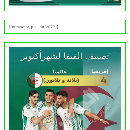
[forminator_poll id="2827"]