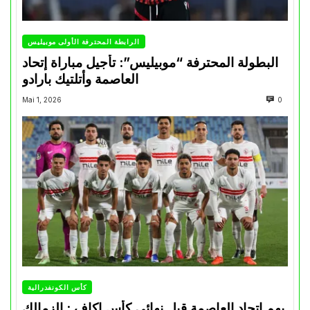
الرابطة المحترفة الأولى موبيليس
البطولة المحترفة “موبيليس”: تأجيل مباراة إتحاد
العاصمة وأتلتيك بارادو
Mai 1, 2026
0
كأس الكونفدرالية
يهم إتحاد العاصمة قبل نهائي كأس اكاف : الزمالك