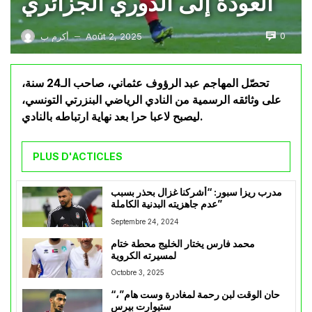
العودة إلى الدوري الجزائري
0
Août 2, 2025
أكرم ب
—
تحصّل المهاجم عبد الرؤوف عثماني، صاحب الـ24 سنة،
على وثائقه الرسمية من النادي الرياضي البنزرتي التونسي،
ليصبح لاعبا حرا بعد نهاية ارتباطه بالنادي.
PLUS D'ACTICLES
مدرب ريزا سبور: “أشركنا غزال بحذر بسبب
عدم جاهزيته البدنية الكاملة”
Septembre 24, 2024
محمد فارس يختار الخليج محطة ختام
لمسيرته الكروية
Octobre 3, 2025
“حان الوقت لبن رحمة لمغادرة وست هام”،
ستيوارت بيرس