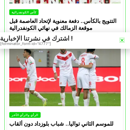
كأس الكونفدرالية
التتويج بالكأس.. دفعة معنوية لإتحاد العاصمة قبل
موقعة الزمالك في نهائي الكونفدرالية
اشترك في نشرتنا الإخبارية !
Avril 30, 2026
0
[forminator_form id="4777"]
الرأي والرأي الأخر
للموسم الثاني تواليا.. شباب بلوزداد دون ألقاب