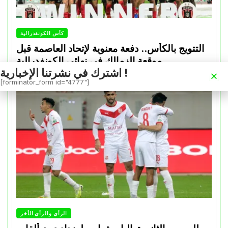
كأس الكونفدرالية
التتويج بالكأس.. دفعة معنوية لإتحاد العاصمة قبل
موقعة الزمالك في نهائي الكونفدرالية
اشترك في نشرتنا الإخبارية !
Avril 30, 2026
0
[forminator_form id="4777"]
الرأي والرأي الأخر