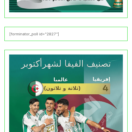
[forminator_poll id="2827"]