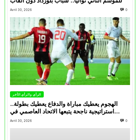
للموسم الثاني تواليا.. شباب بلوزداد دون ألقاب
Avril 30, 2026
0
الرأي والرأي الأخر
الهجوم يعطيك مباراة والدفاع يعطيك بطولة..
استراتيجية ناجحة يتبعها الاتحاد العاصمي في
تتويجاته آخر السنوات
Avril 30, 2026
0