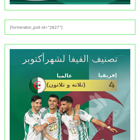
[forminator_poll id="2827"]