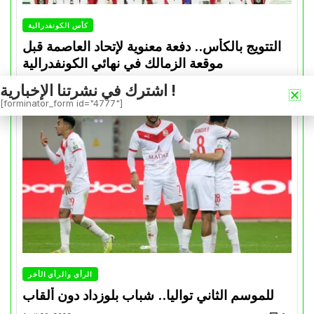
كأس الكونفدرالية
التتويج بالكأس.. دفعة معنوية لإتحاد العاصمة قبل
موقعة الزمالك في نهائي الكونفدرالية
Avril 30, 2026
0
اشترك في نشرتنا الإخبارية !
[forminator_form id="4777"]
الرأي والرأي الأخر
للموسم الثاني تواليا.. شباب بلوزداد دون ألقاب