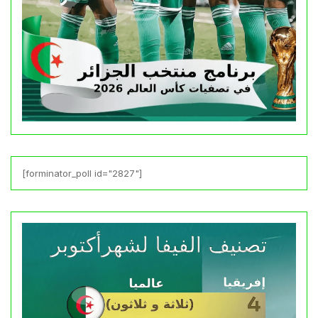
[forminator_poll id="2827"]