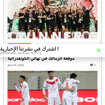
كأس الكونفدرالية
اشترك في نشرتنا الإخبارية !
التتويج بالكأس.. دفعة معنوية لإتحاد العاصمة قبل
[forminator_form id="4777"]
موقعة الزمالك في نهائي الكونفدرالية
Avril 30, 2026
0