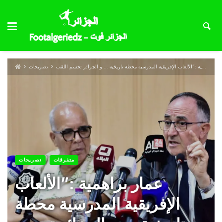
تصريحات
متفرقات
تصريحات
عمار براهمية :”الألعاب
الإفريقية المدرسية محطة