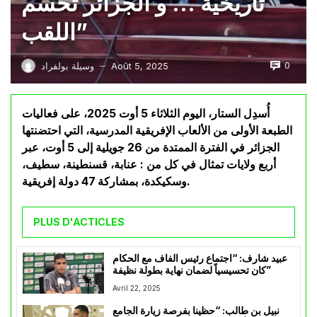
تاريخية … و الجزائر تحسم
اللقب”
0
Août 5, 2025
وسيلة بولفراد
—
أُسدِل الستار، اليوم الثلاثاء 5 أوت 2025، على فعاليات
الطبعة الأولى من الألعاب الإفريقية المدرسية، التي احتضنتها
الجزائر في الفترة الممتدة من 26 جويلية إلى 5 أوت، عبر
أربع ولايات تمثال في كل من : عنابة، قسنطينة، سطيف،
وسكيكدة، بمشاركة 47 دولة إفريقية.
PLUS D'ACTICLES
عبيد شارف: “اجتماع رئيس الفاف مع الحكام
كان تحسيسياً لضمان نهاية بطولة نظيفة”
Avril 22, 2025
نبيل بن طالب: “حظينا بفرصة زيارة الجامع