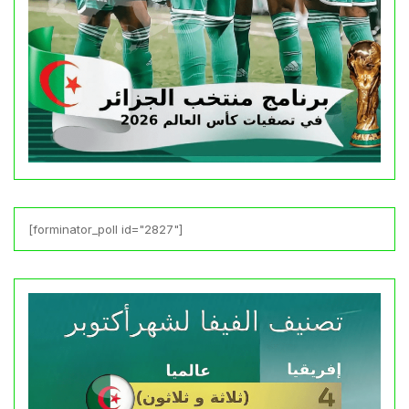
[forminator_poll id="2827"]