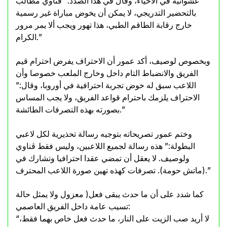
عشوائية في الأحياء، وقال في هذا الصدد:” ڨناوي مطالب
بالتحضير التدريجي، لا يمكن أن يخوض مباراة غير رسمية
خارج رقابة الطاقم الطبي، هذا تهور ويجب ألا يمر مرور
الكرام.”
وبخصوص لوصيف، أكد عمور أن الاحتراف يفرض احترام قيم
الفريق والانضباط التام داخل وخارج الملعب خصوصا وأن
اللاعب سبق له خوض تجربة احترافية في أوروبا، وقال:”
الاحتراف يلزمك باحترام قواعد الفريق، ولا يجب المساس
بصورته بهذه التصرفات الطائشة.”
وختم عمور تصريحاته بتوجيه رسالة تحذيرية لكل لاعبي
البطولة:” هذه رسالة لجميع اللاعبين، وليس فقط ڨناوي
ولوصيف. لا يعقل أن تمضي عقدا احترافيا وتشارك في
(ماتش حومة). تصرفات كهذه تهين صورة اللاعب المحترف.”
كما شدد على أن ما حدث يبقى فعل( معزول ولا يمثل حالة
تسيب عامة داخل الفريق العاصمي:
“لا أريد صب الزيت على النار، ما حدث فعل خاص بهما فقط،