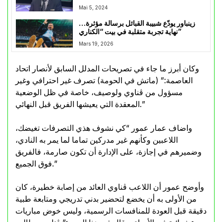
Mai 5, 2024
زينباور يودّع شبيبة القبائل برسالة مؤثرة…
نهاية تجربة متقلبة في بيت “الكناري”
Mars 19, 2026
وكان أبرز ما جاء في تصريحات المدلل السابق لأنصار اتحاد
العاصمة:” (ماتش في الحومة) تصرف غير احترافي وغير
مسؤول من ڨناوي ولوصيف، خاصة في ظل الوضعية
المعقدة التي يعيشها الفريق قبل النهائي.”
واضاف عمار عمور “كي نشوف هذي التصرفات تغيضك،
اللاعبين وكأنهم غير مدركين تماما لما يمر به النادي،
وضميرهم في إجازة، على الإدارة أن تكون صارمة، فالفريق
فوق الجميع.”
وأوضح عمور أن اللاعب ڨناوي العائد من إصابة خطيرة، كان
من الأولى به أن يخضع لتحضير بدني تدريجي ومتابعة طبية
دقيقة قبل العودة للمنافسات الرسمية، وليس خوض مباريات