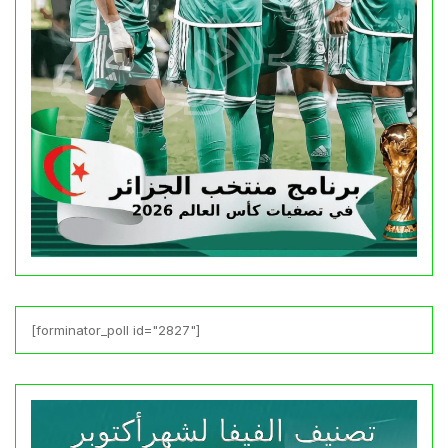
[forminator_poll id="2827"]