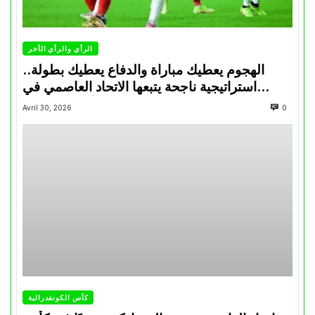
الرأي والرأي الأخر
الهجوم يعطيك مباراة والدفاع يعطيك بطولة..
استراتيجية ناجحة يتبعها الاتحاد العاصمي في
تتويجاته آخر السنوات
Avril 30, 2026
0
كأس الكونفدرالية