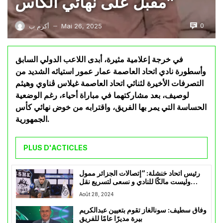
مقبل على نهائي الكأس”
0
Mai 26, 2025
أكرم ب
—
في خرجة إعلامية مثيرة، أبدى اللاعب الدولي السابق
وأسطورة نادي اتحاد العاصمة عمار عمور استيائه الشديد من
التصرفات الأخيرة لثنائي اتحاد العاصمة غيلاس ڨناوي وهيثم
لوصيف، بعد مشاركتهما في مباراة أحياء، رغم الوضعية
الحساسة التي يمر بها الفريق، واقترابه من خوض نهائي كأس
الجمهورية.
PLUS D'ACTICLES
رئيس اتحاد خنشلة: “إتصالات الجزائر ممول
وليست مالكًا للنادي و نسعى لتسريع نقل
الملكية”
Août 28, 2024
وفاق سطيف: سونالغاز تقوم بتعيين عبدالكريم
بيرة مديرًا عامًا للفريق