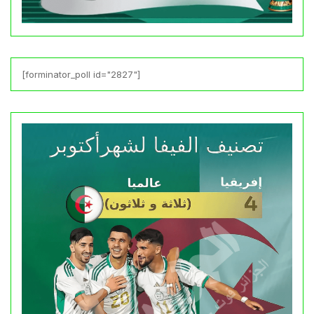
[forminator_poll id="2827"]