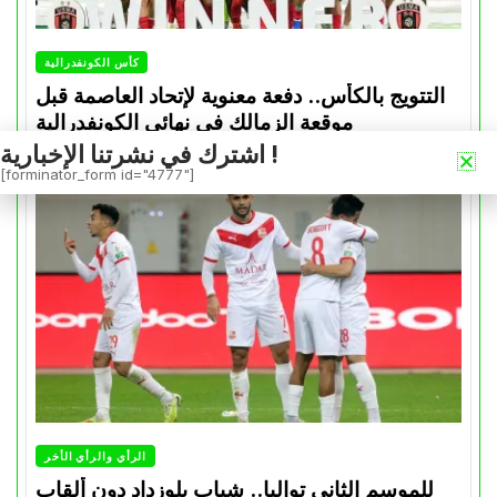
كأس الكونفدرالية
التتويج بالكأس.. دفعة معنوية لإتحاد العاصمة قبل
موقعة الزمالك في نهائي الكونفدرالية
اشترك في نشرتنا الإخبارية !
Avril 30, 2026
0
[forminator_form id="4777"]
الرأي والرأي الأخر
للموسم الثاني تواليا.. شباب بلوزداد دون ألقاب