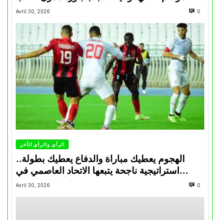
Avril 30, 2026
0
الرأي والرأي الأخر
الهجوم يعطيك مباراة والدفاع يعطيك بطولة..
استراتيجية ناجحة يتبعها الاتحاد العاصمي في
تتويجاته آخر السنوات
Avril 30, 2026
0