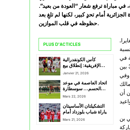
 في مباراة ترفع شعار “العودة من بعيد”.
ائرية أمام تحدٍ كبير، لكنها لم تلغِ بعد
حظوظه في قلب الموازين.
يرا.
PLUS D'ACTICLES
نسبة
صة في
كأس الكونفدرالية
الإفريقية: إنطلاق بيع
الشوط الثاني، حيث سدد لاعبوه 13 كرة، منها 3 بين
تذاكر مباراة شباب بلوزداد
Janvier 21, 2026
 وفي
و ضيفه ستيلينبوش
اتحاد العاصمة في موعد
الجنوب إفريقي
مالك
الحسم… سوسطارة
ن أن
تبحث عن عبور تاريخي
Mars 22, 2026
إلى نصف نهائي
التشكيلتان الأساسيتان
الكونفدرالية
لمباراة شباب بلوزداد أمام
ي بن
النادي المصري
Mars 21, 2026
البورسعيدي
اركة