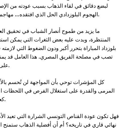
لبضع دقائق في لقاء الذهاب بسبب عودته من الإصابة
الهجوم البلوزدادي الحل الذي افتقده… مهاجم يعرف طريق الشباك في لحظات الحسم.
ما يزيد من طموح أنصار الشباب في تحقيق العود
المنتظرة، وبدت عليه بعض الثغرات التي يمكن استغلا
بلوزداد المباراة بتحرر أكبر ودون الضغوط التي لازم
تصب في مصلحة الفريق المصري. هذا العامل قد يمنح 
على تقديم أداء قوي بحثا عن ريمونتادا تاريخية.
كل المؤشرات توحي بأن المواجهة لن تُحسم بالأ
المرمى والقدرة على استغلال الفرص في اللحظات الح
كعنصر مفصلي قد يعيد رسم سيناريو التأهل.
فهل تكون عودة القناص التونسي الشرارة التي تعيد الأمل
نهائي قاري في تاريخه؟ أم أن أفضلية الذهاب ستمنح 