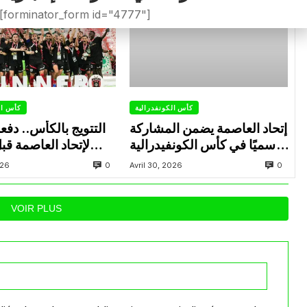
[forminator_form id="4777"]
كأس الكونفدرالية
كأس ال
إتحاد العاصمة يضمن المشاركة
التتويج بالكأس.. دفع
رسميًا في كأس الكونفيدرالية
لإتحاد العاصمة قب
الإفريقية الموسم القادم.
الزمالك في نهائي الكون
0
0
026
Avril 30, 2026
VOIR PLUS