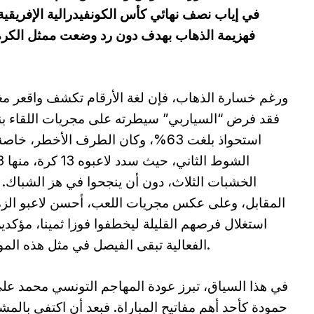
في إياب نصف نهائي كأس الكونفيدرالية الإفريقية،
فهزيمة الذهاب بهدف دون رد وضعت ممثل الكرة الجز
ورغم خسارة الذهاب، فإن لغة الأرقام تكشف واقعر مغا
فقد فرض “السياربي” سيطرته على مجريات اللقاء ب
استحواذ بلغت 63%، وكان الطرف الأخطر، خا
الخشبات الثلاث، دون أن ينجحوا في هز الشباك.
المقابل، وعلى عكس مجريات اللعب، أحسن لاعبو الز
استغلال فرصهم القليلة ليخطفوا فوزا ثمينا، مؤكدي
الفعالية تبقى الفيصل في مثل هذه المواعيد.
في هذا السياق، تبرز عودة المهاجم التونسي محمد عل
حمودة كأحد أهم مفاتيح المباراة. فبعد أن اكتفى بالمش