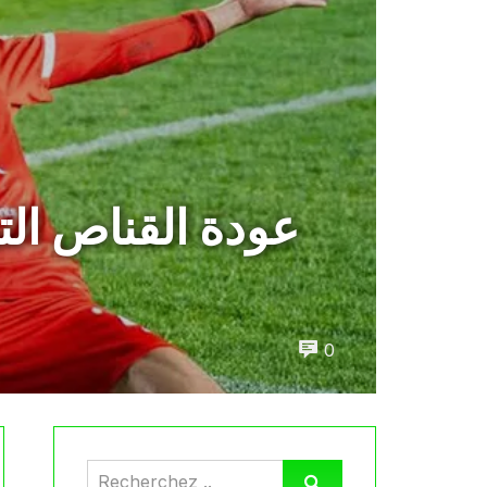
عودة القناص ال
0