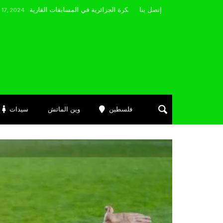
مضوي يصرّح: “أتمنى التوفيق لممثلي الكرة الجزائرية في المسابقات القارية”
إتصل بنا
فلسطين
وين الماتش
سيدات