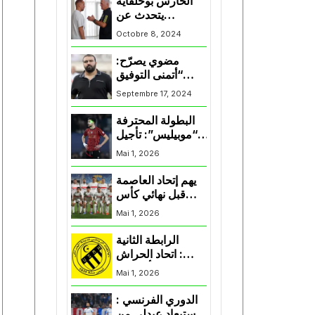
الحارس بوحلفاية
يتحدث عن
طموحاته مع
Octobre 8, 2024
المنتخب و شباب
قسنطينة
مضوي يصرّح:
“أتمنى التوفيق
لممثلي الكرة
Septembre 17, 2024
الجزائرية في
المسابقات القارية”
البطولة المحترفة
“موبيليس”: تأجيل
مباراة إتحاد
Mai 1, 2026
العاصمة وأتلتيك
بارادو
يهم إتحاد العاصمة
قبل نهائي كأس
اكاف : الزمالك
Mai 1, 2026
يسقط بثلاثية أمام
الأهلي
الرابطة الثانية
: اتحاد الحراش
يحسم التأهل إلى
Mai 1, 2026
“البلاي أوف”
الدوري الفرنسي :
استبعاد عبدلي من