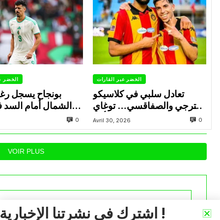
الخضر عبر القارات
الخضر ع
تعادل سلبي في كلاسيكو
بونجاح يسجل رغ
الترجي والصفاقسي… توغاي
الشمال أمام السد 
يهدر ركلة جزاء وبوعالية يتألق
0
0
Avril 30, 2026
VOIR PLUS
اشترك في نشرتنا الإخبارية !