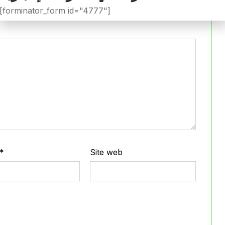
iée.
Les champs obligatoires sont indiqués avec
*
[forminator_form id="4777"]
*
Site web