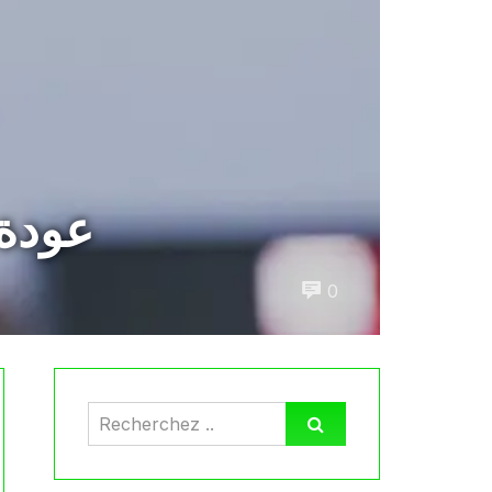
عودة 
0