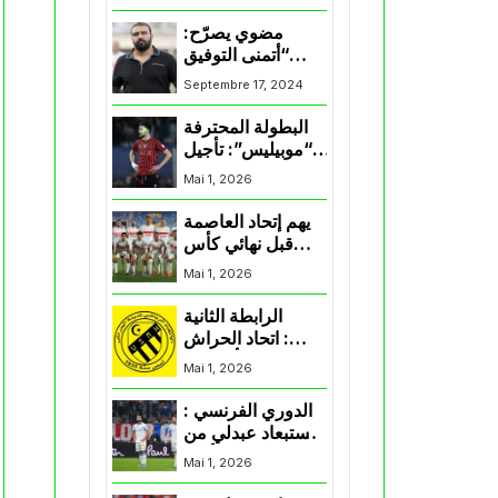
المنتخب و شباب
قسنطينة
مضوي يصرّح:
“أتمنى التوفيق
لممثلي الكرة
Septembre 17, 2024
الجزائرية في
المسابقات القارية”
البطولة المحترفة
“موبيليس”: تأجيل
مباراة إتحاد
Mai 1, 2026
العاصمة وأتلتيك
بارادو
يهم إتحاد العاصمة
قبل نهائي كأس
اكاف : الزمالك
Mai 1, 2026
يسقط بثلاثية أمام
الأهلي
الرابطة الثانية
: اتحاد الحراش
يحسم التأهل إلى
Mai 1, 2026
“البلاي أوف”
الدوري الفرنسي :
استبعاد عبدلي من
قائمة مرسيليا أمام
Mai 1, 2026
نانت