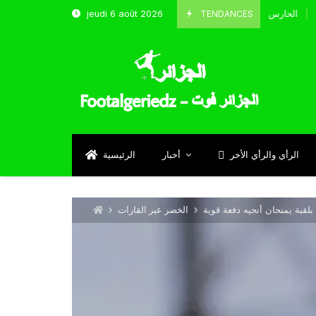
TENDANCES
jeudi 6 août 2026
الحارس بوحلفاية يتحدث عن طموحاته مع المنتخب و شباب قسنطين
Septemb
الرأي والرأي الأخر
أخبار
الرئيسية
لقبة يمنحان أنجيه دفعة قوية
الخضر عبر القارات