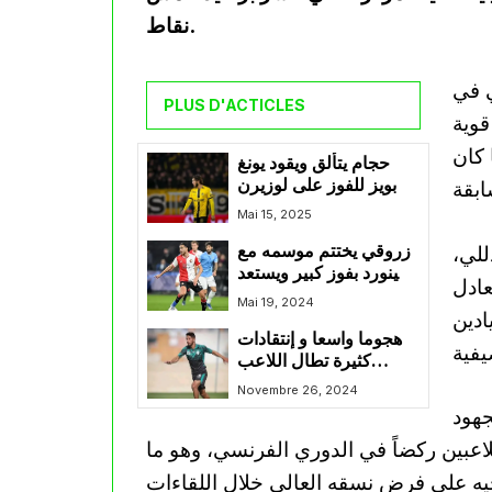
نقاط.
ي في
PLUS D'ACTICLES
قوية
 كان
حجام يتألق ويقود يونغ
بويز للفوز على لوزيرن
Mai 15, 2025
للي،
زروقي يختتم موسمه مع
فينورد بفوز كبير ويستعد
عادل
لتحديات جديدة
Mai 19, 2024
ادين
هجوما واسعا و إنتقادات
كثيرة تطال اللاعب
الجزائري يسري بوزوق
Novembre 26, 2024
جهود
للاعبين ركضاً في الدوري الفرنسي، وهو ما