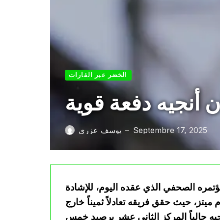
الخضر عبر القارات
ن أنجيه دفعة قوية
Septembre 17, 2025
يوسف عزري
—
ؤتمره الصحفي الذي عقده اليوم، للإشادة
ام ميتز، حيث حقق فريقه تعادلاً ثميناً خارج
جيه حالياً المركز الثاني عشر برصيد خمس