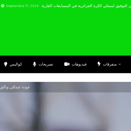
re 17, 2024
متفرقات
فيديوهات
تصريحات
كواليس
عودة عبدللي وتألق ب