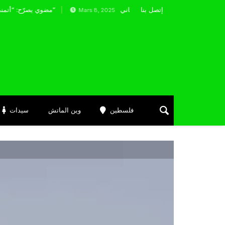
إتصل بنا
 مولدية باتنة ويواصل تصدره لبطولة القسم الثاني
مضوي يصرّح: “أتمنى التوفيق لممثلي الكرة الجزائرية في المسابقات القارية”
Mars 8, 2025
فلسطين
وين الماتش
سيدات