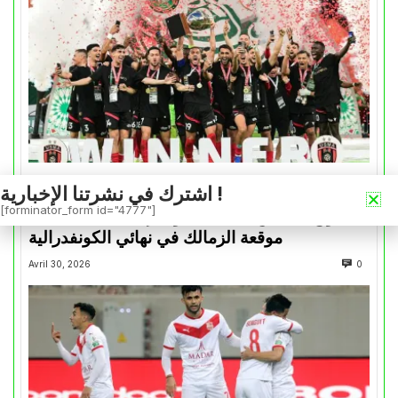
اشترك في نشرتنا الإخبارية !
كأس الكونفدرالية
[forminator_form id="4777"]
التتويج بالكأس.. دفعة معنوية لإتحاد العاصمة قبل
موقعة الزمالك في نهائي الكونفدرالية
Avril 30, 2026
0