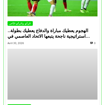
الرأي والرأي الأخر
الهجوم يعطيك مباراة والدفاع يعطيك بطولة..
استراتيجية ناجحة يتبعها الاتحاد العاصمي في
تتويجاته آخر السنوات
Avril 30, 2026
0