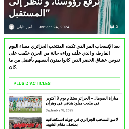
نرفع رؤوسنا، و ننظر إلى
المستقبل”
0
Janvier 24, 2024
أمير تليلي
—
بعد الإنسحاب المر الذي تكبده المنتخب الجزائري مساء اليوم
الفارط، و الذي خلّف وراءه حالة من الحزن خيّمت على
نفوس عشاق الخضر الذين كانوا يمنون أنفسهم بأفضل من ما
كان.
PLUS D'ACTICLES
مباراة الصومال – الجزائر ستقام يوم 9 أكتوبر
في ملعب ميلود هدفي في وهران
Septembre 18, 2025
لاعبو المنتخب الجزائري في جولة استكشافية
بمتحف مقام الشهيد