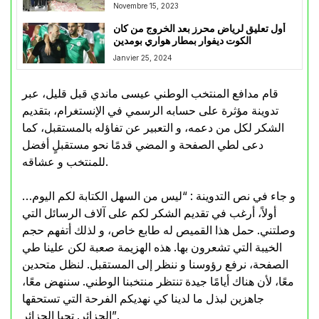
Novembre 15, 2023
أول تعليق لرياض محرز بعد الخروج من كان
الكوت ديفوار بمطار هواري بومدين
Janvier 25, 2024
قام مدافع المنتخب الوطني عيسى ماندي قبل قليل، عبر
تدوينة مؤثرة على حسابه الرسمي في الإنستغرام، بتقديم
الشكر لكل من دعمه، و التعبير عن تفاؤله بالمستقبل، كما
دعى لطي الصفحة و المضي قدمًا نحو مستقبلٍ أفضل
للمنتخب و عشاقه.
و جاء في نص التدوينة : “ليس من السهل الكتابة لكم اليوم…
أولاً، أرغب في تقديم الشكر لكم على آلاف الرسائل التي
وصلتني. حمل هذا القميص له طابع خاص، و لذلك أتفهم حجم
الخيبة التي تشعرون بها. هذه الهزيمة صعبة لكن علينا طي
الصفحة، نرفع رؤوسنا و ننظر إلى المستقبل. لنظل متحدين
معًا، لأن هناك أيامًا جيدة تنتظر منتخبنا الوطني. سننهض معًا،
جاهزين لبذل ما لدينا كي نهديكم الفرحة التي تستحقها
الجزائر. تحيا الجزائر”.