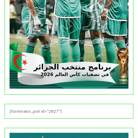
[forminator_poll id="2827"]