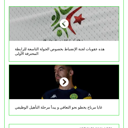
هذه عقوبات لجنة الإنضباط بخصوص الجولة التاسعة للرابطة
المحترفة الأولى
غايا مرباح يخطو نحو التعافي و يبدأ مرحلة التأهيل الوظيفي