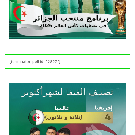
[forminator_poll id="2827"]