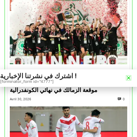
كأس الكونفدرالية
اشترك في نشرتنا الإخبارية !
[forminator_form id="4777"]
التتويج بالكأس.. دفعة معنوية لإتحاد العاصمة قبل
موقعة الزمالك في نهائي الكونفدرالية
Avril 30, 2026
0