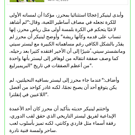
وأبدى لينيكر إعجابًا استثنائيا بمحرز، مؤكدا أن لمساته الأولى
للكرة تجعله في مصاف أساطير اللعبة، وقال:”لم أشاهد
لاعبًا يتحكم في الكرة بلمسة أولى مثل رياض محرز، إنها
تنساب على قدمه وكأنها ريشة” وأوضح لينيكر أن محرز لم
يقدّر بالشكل الكافي رغم مساهماته الكبيرة مع ليستر سيتي
ومانشستر سيتي، ُشيرًا إلى أن الأخير افتقده كثيرا بعد رحيله.
كما وصف صفقة انتقاله من لوهافر إلى ليستر بأنها واحدة
من أعظم الصفقات في تاريخ “البريميرليغ”.
وأضاف:”عندما جاء محرز إلى ليستر بساقيه النحيلتين، لم
يكن يتوقع أحد أن يصبح نجمًا، لكنه غادر كواحد من أفضل
اللاعبين في إنقلترا”.
واختتم لينيكر حديثه بتأكيد أن محرز كان أحد الأعمدة
الإبداعية لفريق ليستر التاريخي الذي حقق لقب الدوري،
رفقة أسماء مثل فاردي وكانتي، لكنه تميز بأسلوب لعب
ساحر ولمسة فنية نادرة.