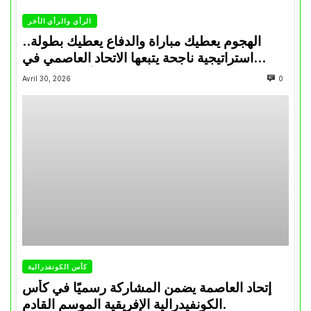
الرأي والرأي الأخر
الهجوم يعطيك مباراة والدفاع يعطيك بطولة..
استراتيجية ناجحة يتبعها الاتحاد العاصمي في
تتويجاته آخر السنوات
Avril 30, 2026
0
كأس الكونفدرالية
إتحاد العاصمة يضمن المشاركة رسميًا في كأس
الكونفيدرالية الإفريقية الموسم القادم.