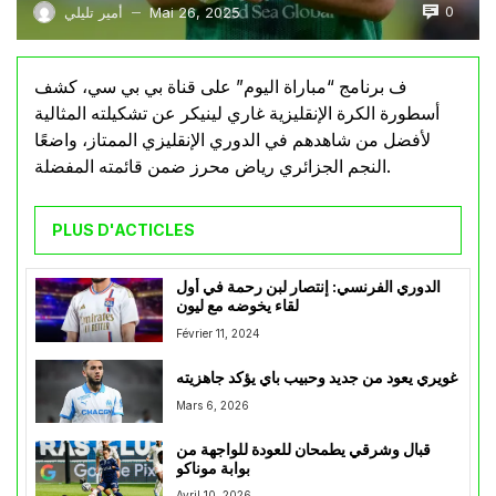
0
Mai 26, 2025
أمير تليلي
—
ف برنامج “مباراة اليوم” على قناة بي بي سي، كشف
أسطورة الكرة الإنقليزية غاري لينيكر عن تشكيلته المثالية
لأفضل من شاهدهم في الدوري الإنقليزي الممتاز، واضعًا
النجم الجزائري رياض محرز ضمن قائمته المفضلة.
PLUS D'ACTICLES
الدوري الفرنسي: إنتصار لبن رحمة في أول
لقاء يخوضه مع ليون
Février 11, 2024
غويري يعود من جديد وحبيب باي يؤكد جاهزيته
Mars 6, 2026
قبال وشرقي يطمحان للعودة للواجهة من
بوابة موناكو
Avril 10, 2026