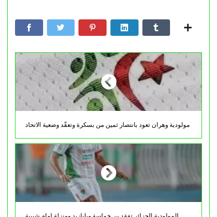
مولودية وهران تعود بانتصار ثمين من بسكرة وتعقّد وضعية الاتحاد
المولودية الجزائر تفقد بن خماسة وبايازيد ومنزلة امام شبيبة