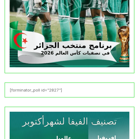
[forminator_poll id="2827"]