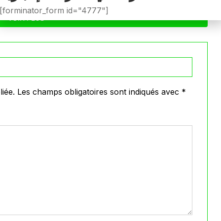
[forminator_form id="4777"]
VOIR PLUS
iée.
Les champs obligatoires sont indiqués avec
*