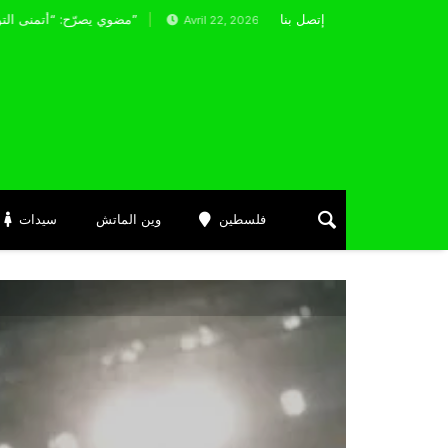
إتصل بنا
يوية .. هذا هو تاريخ محرز مع المباريات النهائية
مضوي يصرّح: “أتمنى التوفيق لممثلي الكرة الجزائرية في المسابقات القارية”
Avril 22, 2026
فلسطين
وين الماتش
سيدات