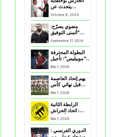
الحارس بوحلفاية
يتحدث عن
طموحاته مع
Octobre 8, 2024
المنتخب و شباب
قسنطينة
مضوي يصرّح:
“أتمنى التوفيق
لممثلي الكرة
Septembre 17, 2024
الجزائرية في
المسابقات القارية”
البطولة المحترفة
“موبيليس”: تأجيل
مباراة إتحاد
Mai 1, 2026
العاصمة وأتلتيك
بارادو
يهم إتحاد العاصمة
قبل نهائي كأس
اكاف : الزمالك
Mai 1, 2026
يسقط بثلاثية أمام
الأهلي
الرابطة الثانية
: اتحاد الحراش
يحسم التأهل إلى
Mai 1, 2026
“البلاي أوف”
الدوري الفرنسي :
استبعاد عبدلي من