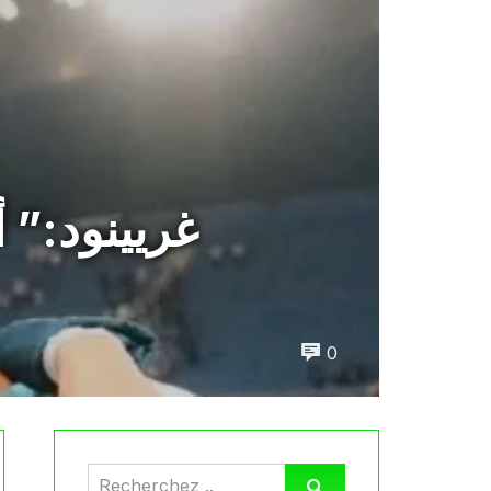
غريينود:” 
0