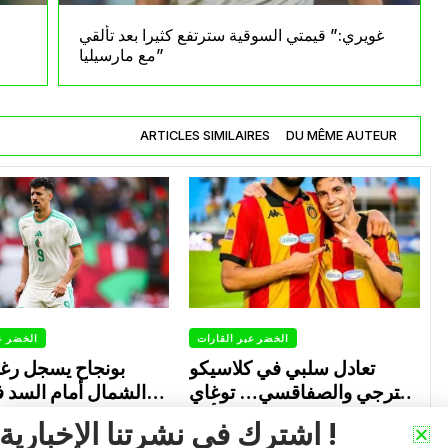
غويري:” قيمتي السوقية سترتفع كثيرا بعد تألقي
مع مارسيليا”
ARTICLES SIMILAIRES
DU MÊME AUTEUR
الخضر عبر القارات
الخضر ع
تعادل سلبي في كلاسيكو
بونجاح يسجل رغ
الترجي والصفاقسي… توغاي
الشمال أمام السد 
يهدر ركلة جزاء وبوعالية يتألق
0
0
Avril 30, 2026
اشترك في نشرتنا الإخبارية !