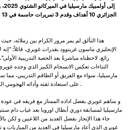
إلى 
ال
هذا التألق لم يمر مرور الكرام بين زملائه، حيث 
الإنجليزي ماسون غرينوود بقدرات غويري، قائلاً: “إنه 
رائع. لاحظناه مباشرةً بعد الحصة التدريبية الأولى”.
الثناءات تعكس الانسجام الكبير الذي وجده غوير
مارسيليا، سواء مع الفريق أو الطاقم التدريبي، مما س
على استعادة ثقته وأدائه الهجومي المميز .
و ساهم غويري بفضل اداذه الممتاز مع فريقه في عودة 
مارسيليا لمسابقة دوري أبطال اوروبا بعد غياب دام سنتي
جاء هذا الإنحاز بفضل العديد من اللاعبين و لكن با
غويري الذي أعاد مارسيليا في العديد من المباريات و 