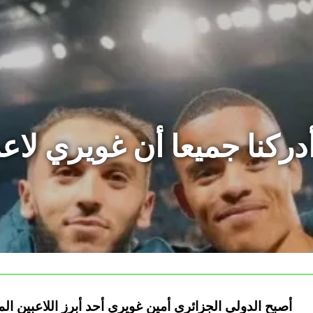
أدركنا جميعا أن غويري لا
أصبح الدولي الجزائري أمين غويري أحد أبرز اللاعبين ا