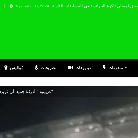
embre 17, 2024
متفرقات
فيديوهات
تصريحات
كواليس
غريينود:” أدركنا جميعا أن غويري لاعب كبير منذ الحصة الأولى”