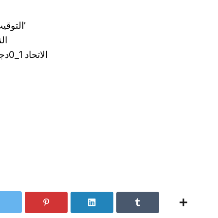
التوقيت 15′
الن
الاتحاد 1_0دجوليبا