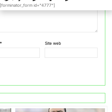
[forminator_form id="4777"]
*
Site web