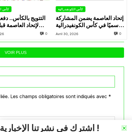
كأس الكونفدرالية
كأس ال
إتحاد العاصمة يضمن المشاركة
التتويج بالكأس.. دفع
رسميًا في كأس الكونفيدرالية
لإتحاد العاصمة قب
الإفريقية الموسم القادم.
الزمالك في نهائي الكون
0
0
026
Avril 30, 2026
VOIR PLUS
iée.
Les champs obligatoires sont indiqués avec
*
اشترك في نشرتنا الإخبارية !