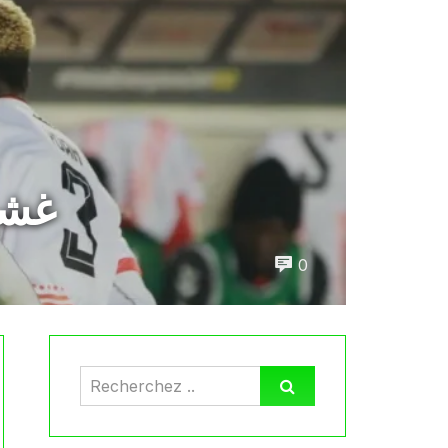
غشة
0