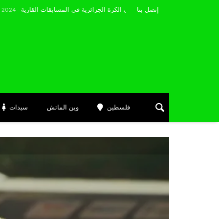
مضوي يصرّح: “أتمنى التوفيق لممثلي الكرة الجزائرية في المسابقات القارية”
إتصل بنا
Jui
فلسطين
وين الماتش
سيدات