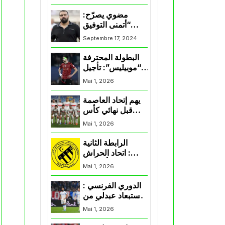
المنتخب و شباب
قسنطينة
مضوي يصرّح:
“أتمنى التوفيق
لممثلي الكرة
Septembre 17, 2024
الجزائرية في
المسابقات القارية”
البطولة المحترفة
“موبيليس”: تأجيل
مباراة إتحاد
Mai 1, 2026
العاصمة وأتلتيك
بارادو
يهم إتحاد العاصمة
قبل نهائي كأس
اكاف : الزمالك
Mai 1, 2026
يسقط بثلاثية أمام
الأهلي
الرابطة الثانية
: اتحاد الحراش
يحسم التأهل إلى
Mai 1, 2026
“البلاي أوف”
الدوري الفرنسي :
استبعاد عبدلي من
قائمة مرسيليا أمام
Mai 1, 2026
نانت