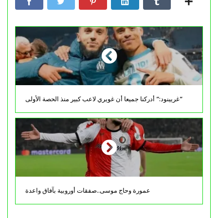
غريينود:” أدركنا جميعا أن غويري لاعب كبير منذ الحصة الأولى”
عمورة وحاج موسى..صفقات أوروبية بآفاق واعدة