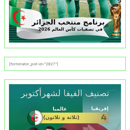
[forminator_poll id="2827"]