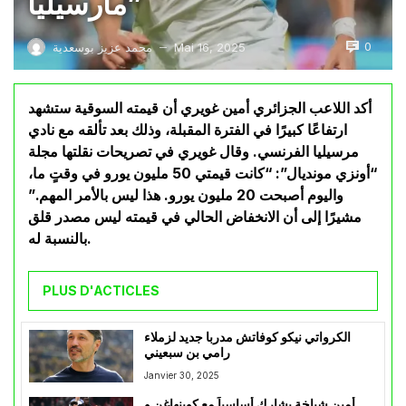
مارسيليا”
0
Mai 16, 2025
محمد عزيز بوسعدية
—
أكد اللاعب الجزائري أمين غويري أن قيمته السوقية ستشهد
ارتفاعًا كبيرًا في الفترة المقبلة، وذلك بعد تألقه مع نادي
مرسيليا الفرنسي. وقال غويري في تصريحات نقلتها مجلة
“أونزي مونديال”: “كانت قيمتي 50 مليون يورو في وقتٍ ما،
واليوم أصبحت 20 مليون يورو. هذا ليس بالأمر المهم.”
مشيرًا إلى أن الانخفاض الحالي في قيمته ليس مصدر قلق
بالنسبة له.
PLUS D'ACTICLES
الكرواتي نيكو كوفاتش مدربا جديد لزملاء
رامي بن سبعيني
Janvier 30, 2025
أمين شياخة يشارك أساسياً مع كوبنهاغن و