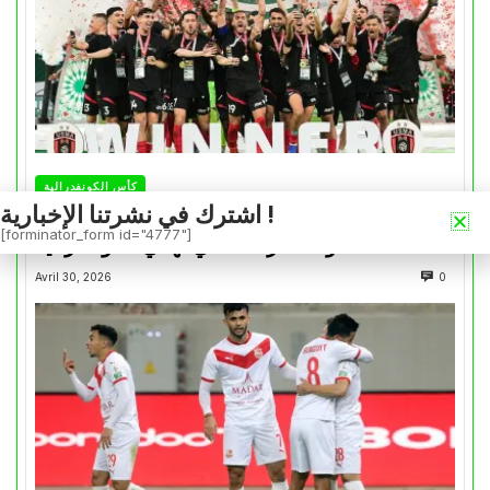
كأس الكونفدرالية
اشترك في نشرتنا الإخبارية !
التتويج بالكأس.. دفعة معنوية لإتحاد العاصمة قبل
[forminator_form id="4777"]
موقعة الزمالك في نهائي الكونفدرالية
Avril 30, 2026
0