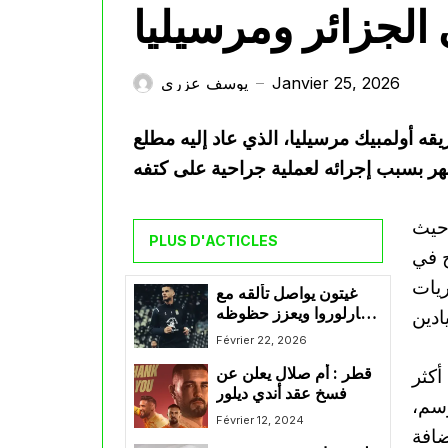
الجزائر ومرسيليا
Janvier 25, 2026
يوسف عزري
—
يقه أولمبيك مرسيليا، الذي عاد إليه مطلع
حيث
PLUS D'ACTICLES
ح في
يات
غيتون يواصل تألقه مع
شارلوروا ويعزز حظوظه
في العودة للمنتخب
Février 22, 2026
الوطني
أكثر
قطر : أم صلال يعلن عن
فسخ عقد أندي ديلور
وسم،
Février 12, 2024
ضافة