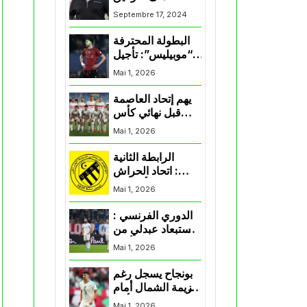
لممثلي الكرة
Septembre 17, 2024
الجزائرية في
المسابقات القارية”
البطولة المحترفة
“موبيليس”: تأجيل
مباراة إتحاد
Mai 1, 2026
العاصمة وأتلتيك
بارادو
يهم إتحاد العاصمة
قبل نهائي كأس
اكاف : الزمالك
Mai 1, 2026
يسقط بثلاثية أمام
الأهلي
الرابطة الثانية
: اتحاد الحراش
يحسم التأهل إلى
Mai 1, 2026
“البلاي أوف”
الدوري الفرنسي :
استبعاد عبدلي من
قائمة مرسيليا أمام
Mai 1, 2026
نانت
بونجاح يسجل رغم
هزيمة الشمال أمام
السد في كأس
Mai 1, 2026