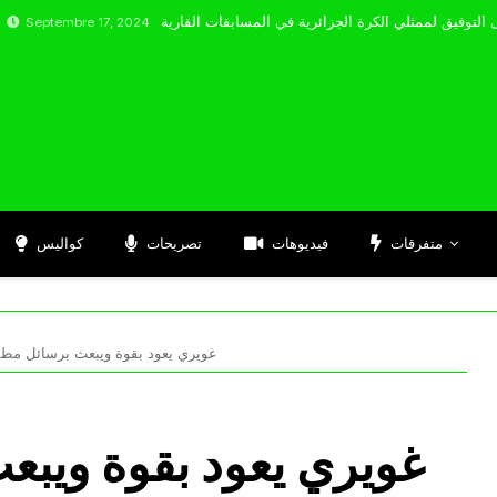
mbre 17, 2024
متفرقات
فيديوهات
تصريحات
كواليس
غويري يعود بقوة ويبعث برسائل مطمئ
غويري يعود بقوة ويبع