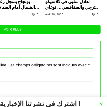
تعادل سلبي في كلاسيكو
بونجاح يسجل رغ
الترجي والصفاقسي… توغاي
الشمال أمام السد 
يهدر ركلة جزاء وبوعالية يتألق
0
0
Avril 30, 2026
VOIR PLUS
iée.
Les champs obligatoires sont indiqués avec
*
اشترك في نشرتنا الإخبارية !