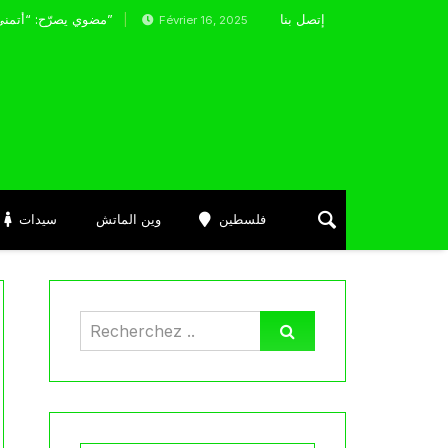
إتصل بنا
جماهير مونبلييه تنتقد ديلور و هكذا كان رده
مضوي يصرّح: “أتمنى التوفيق لممثلي الكرة الجزائرية في المسابقات القارية”
Février 16, 2025
فلسطين
وين الماتش
سيدات