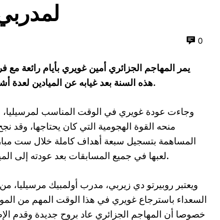
لمدربي 
0
يمر المهاجم الجزائري أمين غويري بأيام رائعة مع فر
هذه السنة بعد غيابه عن الميادين لعدة أشهر بسبب إجرائه لعملية جراحية على كتفه.
وجاءت عودة غويري في الوقت المناسب لمرسيليا، 
منحه القوة الهجومية التي كان يحتاجها، وقد نج
المساهمة بتسجيل سبعة أهداف كاملة خلال ست مبار
لعبها في جميع المسابقات بعد عودته إلى الميادين.
ويعتبر روبيرتو دي زيربي، مدرب أولمبيك مرسيليا، من 
السعداء باسترجاع غويري في هذا الوقت المهم من الم
خصوصا أن المهاجم الجزائري عاد بروح جديدة وقدم الإ