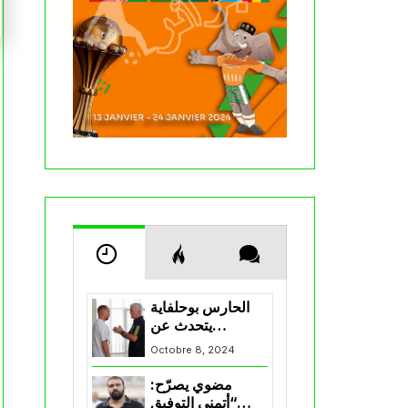
الحارس بوحلفاية
يتحدث عن
طموحاته مع
Octobre 8, 2024
المنتخب و شباب
قسنطينة
مضوي يصرّح:
“أتمنى التوفيق