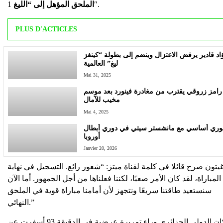
1″.
الملحق المؤهل إلى “الليغ
PLUS D'ACTICLES
قادير يرفض الاعتزال وينضم إلى بطولة “كينغز ليغ”
العالمية
Mai 31, 2025
زروقي يقترب من مغادرة فينورد بعد موسم مخيب
للآمال
Mai 4, 2025
نوري أساسي مع مانشستر سيتي في دوري أبطال
أوروبا
Janvier 20, 2026
يتون صرح قائلا في كلمة لقناة ميتز: “شعور رائع. التسجيل في نهاية
المباراة، لقد كان الأمر صعبًا، لكننا فعلناها من أجل الجمهور. أما الآن
سنستعيد طاقتنا سريعًا ونتجهز لأن أمامنا مباراة قوية في الملحق
النهائي.”
وكان الدولي الجزائري وراء تمريرة عرضية في الدقيقة 93 أسفرت