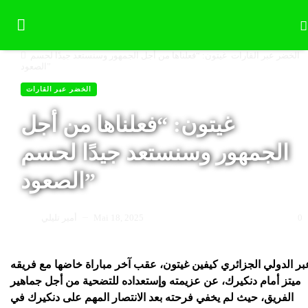
لخضر عبر القارات
غيتون: “فعلناها من أجل الجمهور وسنستعد جيدًا لحسم
الصعود”
الخضر عبر القارات
غيتون: “فعلناها من أجل
الجمهور وسنستعد جيدًا لحسم
الصعود”
0
Mai 18, 2025
أمير تليلي
—
بر الدولي الجزائري كيفين غيتون، عقب آخر مباراة خاضها مع فريقه
ميتز أمام دنكيرك، عن عزيمته وإستعداده للتضحية من أجل جماهير
الفريق، حيث لم يخفي فرحته بعد الانتصار المهم على دنكيرك في