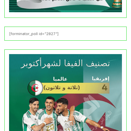
[forminator_poll id="2827"]