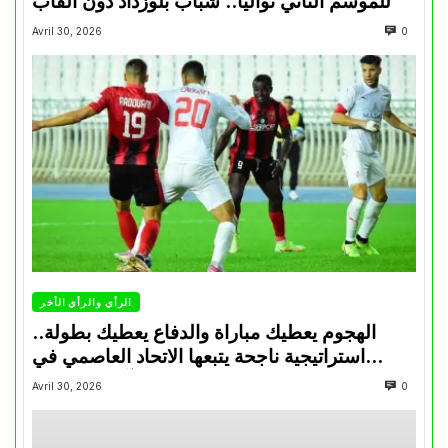
للموسم الثاني تواليا.. شباب بلوزداد دون ألقاب
Avril 30, 2026
0
الرأي والرأي الأخر
الهجوم يعطيك مباراة والدفاع يعطيك بطولة..
استراتيجية ناجحة يتبعها الاتحاد العاصمي في
تتويجاته آخر السنوات
Avril 30, 2026
0