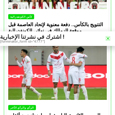
كأس الكونفدرالية
التتويج بالكأس.. دفعة معنوية لإتحاد العاصمة قبل
موقعة الزمالك في نهائي الكونفدرالية
اشترك في نشرتنا الإخبارية !
Avril 30, 2026
0
[forminator_form id="4777"]
الرأي والرأي الأخر