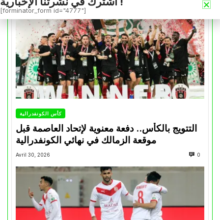
اشترك في نشرتنا الإخبارية !
[forminator_form id="4777"]
كأس الكونفدرالية
التتويج بالكأس.. دفعة معنوية لإتحاد العاصمة قبل
موقعة الزمالك في نهائي الكونفدرالية
Avril 30, 2026
0