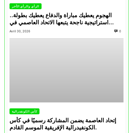
الرأي والرأي الأخر
الهجوم يعطيك مباراة والدفاع يعطيك بطولة..
استراتيجية ناجحة يتبعها الاتحاد العاصمي في
تتويجاته آخر السنوات
Avril 30, 2026
0
كأس الكونفدرالية
إتحاد العاصمة يضمن المشاركة رسميًا في كأس
الكونفيدرالية الإفريقية الموسم القادم.