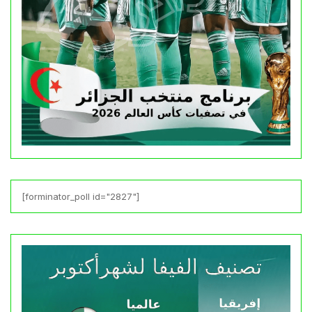
[forminator_poll id="2827"]