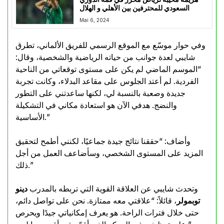
السعودي للمحترفين بين الأهلي و الهلال
Mai 6, 2024
وفي حوار موسّع مع الموقع الرسمي للفريق الألماني، تطرق
شايبي لعدة جوانب من حياته الرياضية والشخصية، وقال:
“الموسم الماضي لم يكن على مستوى توقعاتي من الناحية
الفردية. لم أعتد الجلوس على مقاعد البدلاء، وكانت تجربة
جديدة وصعبة بالنسبة لي، لكنها ساعدتني على التطور
والنضج. هدفي الآن هو استعادة مكاني في التشكيلة
الأساسية.”
وأضاف: “حققنا نتائج جيدة جماعيًا، لكنني أطمح لتحقيق
المزيد على المستوى الشخصي، وسأضاعف العمل من أجل
ذلك.”
وتحدث شايبي عن العلاقة القوية التي تربطه بالمدرب
دينو
توبمولر
، قائلاً: “علاقتي معه ممتازة. نحن على تواصل دائم،
حتى خلال فترات الراحة. هو يعرف إمكانياتي جيدًا ويحرص