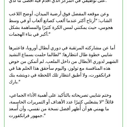
على توظيفي في المركز الذي أقدّم فيه أقصى ما لدي.”
وعن موقعه المفضل فوق أرضية الميدان، أوضح اللاعب
الشاب: “أرتاح أكثر عندما ألعب كصانع ألعاب أو في وسط
هجومي، حيث يمكنني لمس الكرة كثيرًا والمساهمة بشكل
أكبر في بناء الهجمات.”
أما عن مشاركته المرتقبة في دوري أبطال أوروبا، فاعتبرها
شايبي خطوة طال انتظارها: “لطالما حلمت بسماع النشيد
الشهير لدوري الأبطال من داخل الملعب. لم أتمكن من خوض
هذه المنافسة مع تولوز، واليوم سأحقق هذا الحلم هنا في
فرانكفورت، ولا أطيق انتظار تلك اللحظة في دويتشه بنك
بارك.”
وختم شايبي تصريحاته بالتأكيد على أهمية الأداء الجماعي،
قائلاً: “لا يشغلني كثيرًا عدد الأهداف أو التمريرات الحاسمة،
ما يهمني هو أن أُظهر أفضل نسخة من نفسي، وأن أُسعد
جمهور فرانكفورت.”