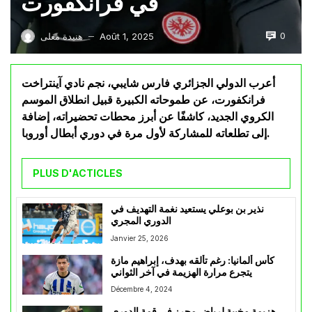
في فرانكفورت
0
Août 1, 2025
هنيدة معلى
—
أعرب الدولي الجزائري فارس شايبي، نجم نادي آينتراخت
فرانكفورت، عن طموحاته الكبيرة قبيل انطلاق الموسم
الكروي الجديد، كاشفًا عن أبرز محطات تحضيراته، إضافة
إلى تطلعاته للمشاركة لأول مرة في دوري أبطال أوروبا.
PLUS D'ACTICLES
نذير بن بوعلي يستعيد نغمة التهديف في
الدوري المجري
Janvier 25, 2026
كأس ألمانيا: رغم تألقه بهدف، إبراهيم مازة
يتجرع مرارة الهزيمة في آخر الثواني
Décembre 4, 2024
هزيمة مخيبة لرياض محرز في قمة الدوري