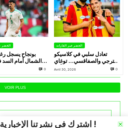
الخضر عبر القارات
الخضر ع
تعادل سلبي في كلاسيكو
بونجاح يسجل رغ
الترجي والصفاقسي… توغاي
الشمال أمام السد 
يهدر ركلة جزاء وبوعالية يتألق
0
0
Avril 30, 2026
VOIR PLUS
اشترك في نشرتنا الإخبارية !