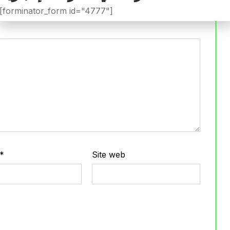
iée.
Les champs obligatoires sont indiqués avec
*
[forminator_form id="4777"]
*
Site web