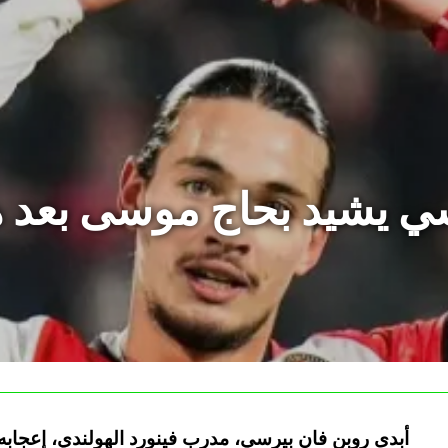
ي يشيد بحاج موسى بعد ه
أبدى روبن فان بيرسي، مدرب فينورد الهولندي، إعجابه 