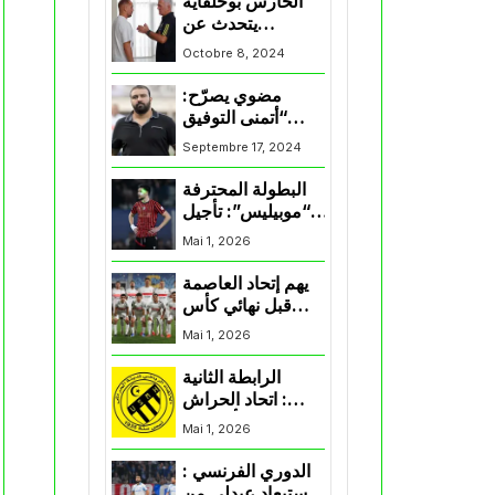
الحارس بوحلفاية
يتحدث عن
طموحاته مع
Octobre 8, 2024
المنتخب و شباب
قسنطينة
مضوي يصرّح:
“أتمنى التوفيق
لممثلي الكرة
Septembre 17, 2024
الجزائرية في
المسابقات القارية”
البطولة المحترفة
“موبيليس”: تأجيل
مباراة إتحاد
Mai 1, 2026
العاصمة وأتلتيك
بارادو
يهم إتحاد العاصمة
قبل نهائي كأس
اكاف : الزمالك
Mai 1, 2026
يسقط بثلاثية أمام
الأهلي
الرابطة الثانية
: اتحاد الحراش
يحسم التأهل إلى
Mai 1, 2026
“البلاي أوف”
الدوري الفرنسي :
استبعاد عبدلي من