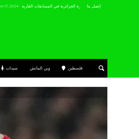
مضوي يصرّح: “أتمنى التوفيق لممثلي الكرة الجزائرية في المسابقات القارية”
إتصل بنا
فلسطين
وين الماتش
سيدات