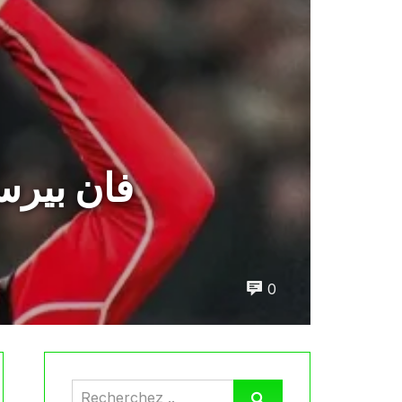
فان بيرس
0