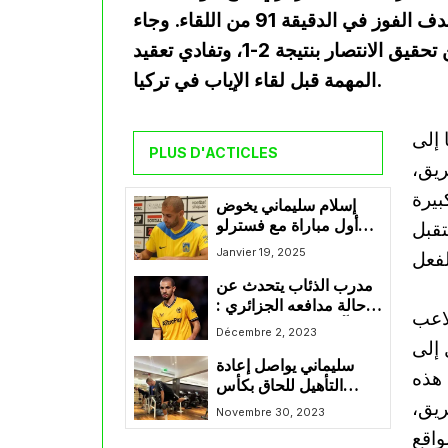
الأداء الرائع الذي قدمه أمام فنربخشة التركي، وسجله لهدف الفوز في الدقيقة 91 من اللقاء. وجاء
الهدف الحاسم من رأسية متقنة، مكّن بها فريقه من تحقيق الانتصار بنتيجة 2-1، وتفادي تعقيد
المهمة قبل لقاء الإياب في تركيا.
 إلى
PLUS D'ACTICLES
ريق،
بيرة
إسلام سليماني يخوض
أول مباراة مع فسترلو
تقبل
البلجيكي
Janvier 19, 2025
مدرب الذئاب يتحدث عن
حالة مدافعه الجزائري :
لاعب
آيت نوري لاعب مهم
Décembre 2, 2023
 إلى
بالنسبة لنا وأتوقع عودته
سليماني يواصل إعادة
الأسبوع المقبل
 هذه
التأهيل للحاق بكأس
ريق،
إفريقيا
Novembre 30, 2023