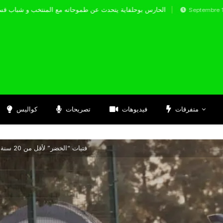
الحارس بوحلفاية يتحدث عن طموحاته مع المن
Septembre 17, 2024
متفرقات
فيديوهات
تصريحات
كواليس
فتيات “الخضر” لأقل من 20 سنة ينطلقن في الإستعداد لتصفيات المونديال