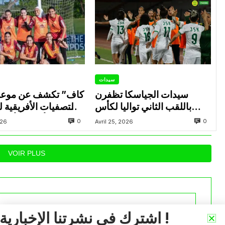
سيدات
سيدات الجياسكا تظفرن
باللقب الثاني تواليا لكأس
التصفيات الأفريقية 
الجزائر
المؤهلة للألعاب الأولم
0
0
026
Avril 25, 2026
أنجلس 28
VOIR PLUS
اشترك في نشرتنا الإخبارية !