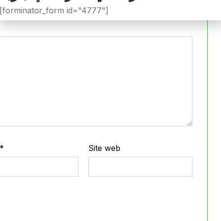
iée.
Les champs obligatoires sont indiqués avec
*
[forminator_form id="4777"]
*
Site web