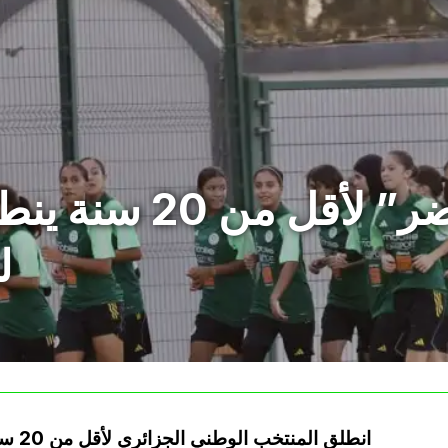
فتيات “الخضر” لأ
ل
انطلق