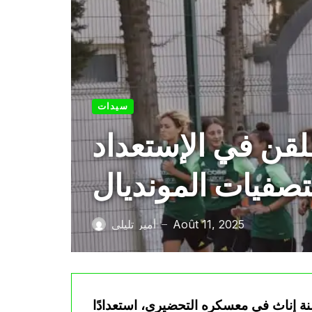
سيدات
قل من 20 سنة ينطلقن في الإستعداد
تصفيات المونديال
Août 11, 2025
أمير تليلي
—
 المنتخب الوطني الجزائري لأقل من 20 سنة إناث في معسكره التحضيري، استعدادًا