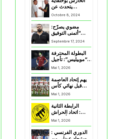
الحارس بوحلفاية
يتحدث عن
طموحاته مع
Octobre 8, 2024
المنتخب و شباب
قسنطينة
مضوي يصرّح:
“أتمنى التوفيق
لممثلي الكرة
Septembre 17, 2024
الجزائرية في
المسابقات القارية”
البطولة المحترفة
“موبيليس”: تأجيل
مباراة إتحاد
Mai 1, 2026
العاصمة وأتلتيك
بارادو
يهم إتحاد العاصمة
قبل نهائي كأس
اكاف : الزمالك
Mai 1, 2026
يسقط بثلاثية أمام
الأهلي
الرابطة الثانية
: اتحاد الحراش
يحسم التأهل إلى
Mai 1, 2026
“البلاي أوف”
الدوري الفرنسي :
استبعاد عبدلي من