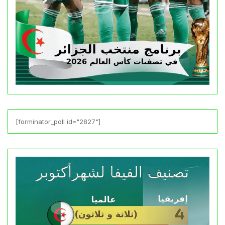
[forminator_poll id="2827"]