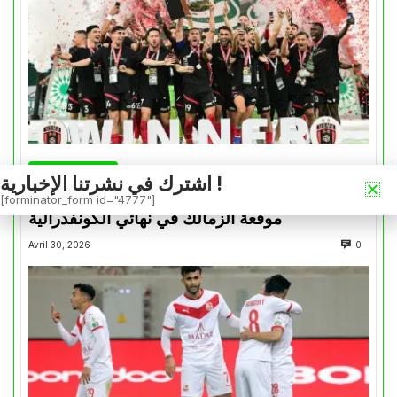
كأس الكونفدرالية
اشترك في نشرتنا الإخبارية !
التتويج بالكأس.. دفعة معنوية لإتحاد العاصمة قبل
[forminator_form id="4777"]
موقعة الزمالك في نهائي الكونفدرالية
Avril 30, 2026
0