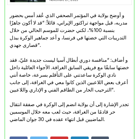
و أوضح بولاية في المؤتمر الصحفي الذي عُقد أمس بحضور
مدربه، قبل مواجهة تراكتور الإيراني، قائلاً: “قد لا أكون جاهزًا
بنسبة 100%، لكني حضرت للموسم الحالي من خلال
التدريبات التي خضتها في فرنسا، و أعد جماهير الوكرة ببذل
قصارى جهدي”.
و أضاف: “منافسة دوري أبطال آسيا ليست جديدة عليّ، فقد
خضتها سابقًا مع فريقي السابق الغرافة. الأجواء العائلية داخل
نادي الوكرة ساعدتني على التأقلم بسرعة، خاصة أنني
أعرف بعض اللاعبين الذين كانوا معي في الغرافة، إلى جانب
الترحيب الحار من الطاقم الفني و الإداري واللاعبين”.
تجدر الإشارة إلى أن بولاية انضم إلى الوكرة في صفقة انتقال
حر قادمًا من الغرافة، حيث لعب معه خلال الموسمين
الماضيين قبل انتهاء عقده في 30 جوان الماضي.