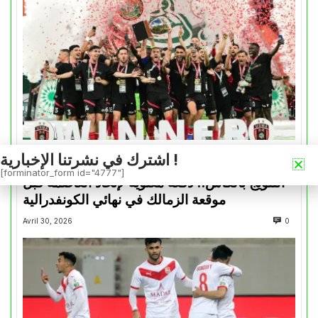
اشترك في نشرتنا الإخبارية !
كأس الكونفدرالية
[forminator_form id="4777"]
التتويج بالكأس.. دفعة معنوية لإتحاد العاصمة قبل
موقعة الزمالك في نهائي الكونفدرالية
Avril 30, 2026
0