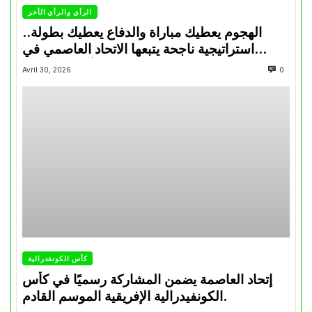
الرأي والرأي الأخر
الهجوم يعطيك مباراة والدفاع يعطيك بطولة..
استراتيجية ناجحة يتبعها الاتحاد العاصمي في
تتويجاته آخر السنوات
Avril 30, 2026
0
كأس الكونفدرالية
إتحاد العاصمة يضمن المشاركة رسميًا في كأس
الكونفيدرالية الإفريقية الموسم القادم.