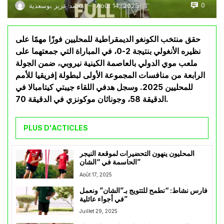
0
Août 14, 2025
محمد عزيز بوسعدية
—
حقق منتخب الكونغو الديمقراطية للمحليين فوزًا مهمًا على
نظيره الأنغولي بنتيجة 2-0، في المباراة التي جمعتهما على
ملعب موي الدولي بالعاصمة الكينية نيروبي، ضمن الجولة
الرابعة من منافسات المجموعة الأولى لبطولة إفريقيا للأمم
للمحليين 2025. وسجل هدفي اللقاء جيبتي كيتامبالا في
الدقيقة 58، وجوناثان موكونزي في الدقيقة 70.
PLUS D'ACTICLES
المحليون ينهون التحضيرات لموقعة النيجر
الحاسمة في “الشان”
Août 17, 2025
فارس نشاط: “نطمح للتتويج بـ”الشان” ونعمل
في أجواء عائلية”
Juillet 29, 2025