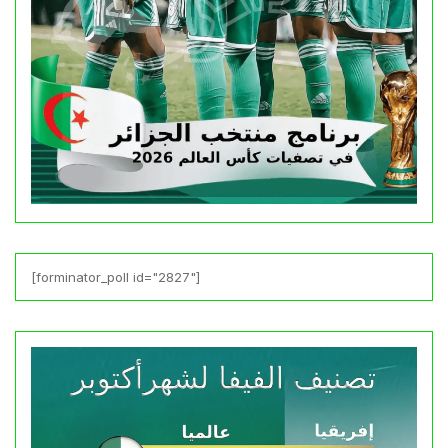
[forminator_poll id="2827"]