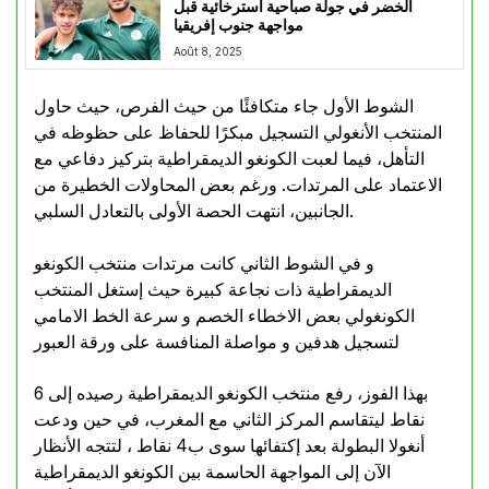
الخضر في جولة صباحية استرخائية قبل
مواجهة جنوب إفريقيا
Août 8, 2025
الشوط الأول جاء متكافئًا من حيث الفرص، حيث حاول
المنتخب الأنغولي التسجيل مبكرًا للحفاظ على حظوظه في
التأهل، فيما لعبت الكونغو الديمقراطية بتركيز دفاعي مع
الاعتماد على المرتدات. ورغم بعض المحاولات الخطيرة من
الجانبين، انتهت الحصة الأولى بالتعادل السلبي.
و في الشوط الثاني كانت مرتدات منتخب الكونغو
الديمقراطية ذات نجاعة كبيرة حيث إستغل المنتخب
الكونغولي بعض الاخطاء الخصم و سرعة الخط الامامي
لتسجيل هدفين و مواصلة المنافسة على ورقة العبور
بهذا الفوز، رفع منتخب الكونغو الديمقراطية رصيده إلى 6
نقاط ليتقاسم المركز الثاني مع المغرب، في حين ودعت
أنغولا البطولة بعد إكتفائها سوى ب4 نقاط ، لتتجه الأنظار
الآن إلى المواجهة الحاسمة بين الكونغو الديمقراطية