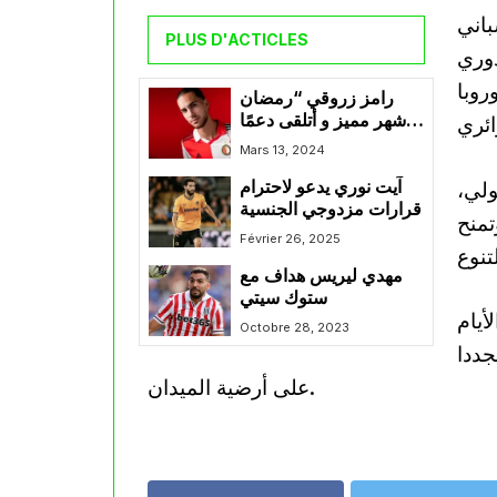
سباني
PLUS D'ACTICLES
دوري
روبا
رامز زروقي “رمضان
شهر مميز و أتلقى دعمًا
كبيرًا من نادي فيينورد”
Mars 13, 2024
ولي،
آيت نوري يدعو لاحترام
قرارات مزدوجي الجنسية
تمنح
Février 26, 2025
مهدي ليريس هداف مع
ستوك سيتي
أيام
Octobre 28, 2023
جددا
على أرضية الميدان.