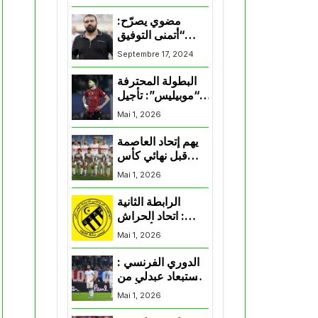
المنتخب و شباب
قسنطينة
مضوي يصرّح:
“أتمنى التوفيق
لممثلي الكرة
Septembre 17, 2024
الجزائرية في
المسابقات القارية”
البطولة المحترفة
“موبيليس”: تأجيل
مباراة إتحاد
Mai 1, 2026
العاصمة وأتلتيك
بارادو
يهم إتحاد العاصمة
قبل نهائي كأس
اكاف : الزمالك
Mai 1, 2026
يسقط بثلاثية أمام
الأهلي
الرابطة الثانية
: اتحاد الحراش
يحسم التأهل إلى
Mai 1, 2026
“البلاي أوف”
الدوري الفرنسي :
استبعاد عبدلي من
قائمة مرسيليا أمام
Mai 1, 2026
نانت