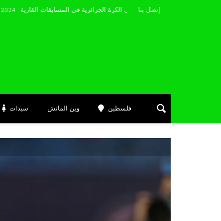
مضوي يصرّح: “أتمنى التوفيق لممثلي الكرة الجزائرية في المسابقات القارية”
إتصل بنا
No
فلسطين
وين الماتش
سيدات