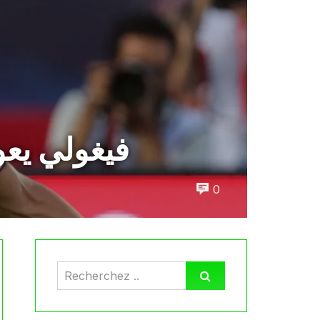
فيغولي يعو
0