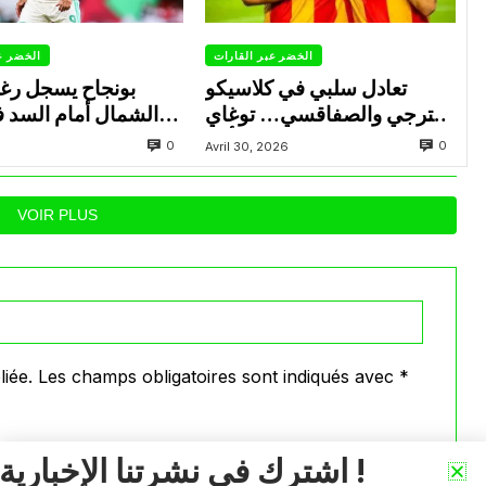
الخضر عبر القارات
الخضر ع
تعادل سلبي في كلاسيكو
بونجاح يسجل رغ
الترجي والصفاقسي… توغاي
الشمال أمام السد 
يهدر ركلة جزاء وبوعالية يتألق
0
0
Avril 30, 2026
VOIR PLUS
iée.
Les champs obligatoires sont indiqués avec
*
اشترك في نشرتنا الإخبارية !