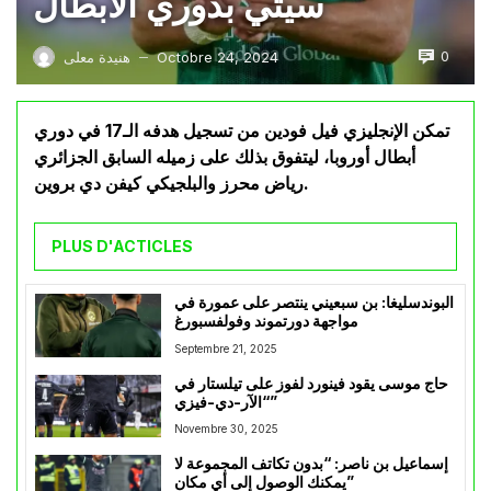
سيتي بدوري الأبطال
0
Octobre 24, 2024
هنيدة معلى
—
تمكن الإنجليزي فيل فودين من تسجيل هدفه الـ17 في دوري
أبطال أوروبا، ليتفوق بذلك على زميله السابق الجزائري
رياض محرز والبلجيكي كيفن دي بروين.
PLUS D'ACTICLES
البوندسليغا: بن سبعيني ينتصر على عمورة في
مواجهة دورتموند وفولفسبورغ
Septembre 21, 2025
حاج موسى يقود فينورد لفوز على تيلستار في
“الآر-دي-فيزي”
Novembre 30, 2025
إسماعيل بن ناصر: “بدون تكاتف المجموعة لا
يمكنك الوصول إلى أي مكان”