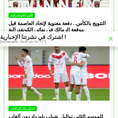
كأس الكونفدرالية
التتويج بالكأس.. دفعة معنوية لإتحاد العاصمة قبل
موقعة الزمالك في نهائي الكونفدرالية
اشترك في نشرتنا الإخبارية !
Avril 30, 2026
0
[forminator_form id="4777"]
الرأي والرأي الأخر
للموسم الثاني تواليا.. شباب بلوزداد دون ألقاب