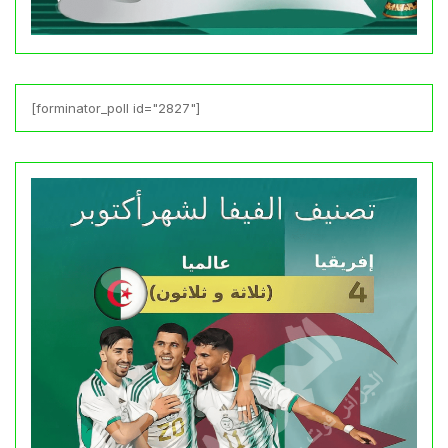
[forminator_poll id="2827"]