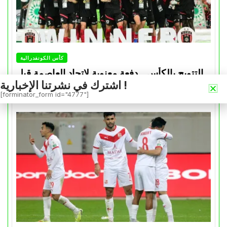
كأس الكونفدرالية
التتويج بالكأس.. دفعة معنوية لإتحاد العاصمة قبل
اشترك في نشرتنا الإخبارية !
موقعة الزمالك في نهائي الكونفدرالية
[forminator_form id="4777"]
Avril 30, 2026
0