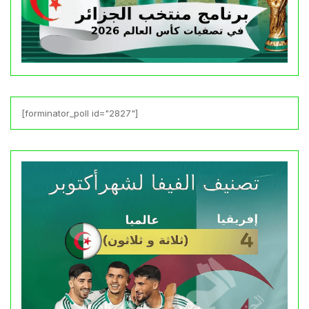
[forminator_poll id="2827"]