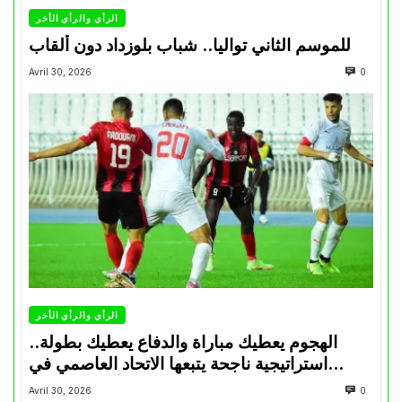
الرأي والرأي الأخر
للموسم الثاني تواليا.. شباب بلوزداد دون ألقاب
Avril 30, 2026
0
الرأي والرأي الأخر
الهجوم يعطيك مباراة والدفاع يعطيك بطولة..
استراتيجية ناجحة يتبعها الاتحاد العاصمي في
تتويجاته آخر السنوات
Avril 30, 2026
0