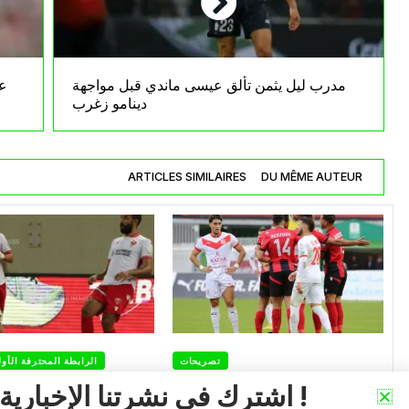
مدرب ليل يثمن تألق عيسى ماندي قبل مواجهة
ع
دينامو زغرب
ARTICLES SIMILAIRES
DU MÊME AUTEUR
تصريحات
الرابطة المحترفة الأو
كأس الجمهورية إتحاد العاصمة
مولودية وهران – ا
اشترك في نشرتنا الإخبارية !