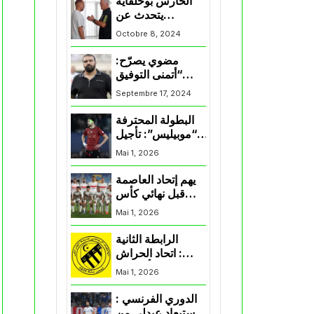
الحارس بوحلفاية
يتحدث عن
طموحاته مع
Octobre 8, 2024
المنتخب و شباب
قسنطينة
مضوي يصرّح:
“أتمنى التوفيق
لممثلي الكرة
Septembre 17, 2024
الجزائرية في
المسابقات القارية”
البطولة المحترفة
“موبيليس”: تأجيل
مباراة إتحاد
Mai 1, 2026
العاصمة وأتلتيك
بارادو
يهم إتحاد العاصمة
قبل نهائي كأس
اكاف : الزمالك
Mai 1, 2026
يسقط بثلاثية أمام
الأهلي
الرابطة الثانية
: اتحاد الحراش
يحسم التأهل إلى
Mai 1, 2026
“البلاي أوف”
الدوري الفرنسي :
استبعاد عبدلي من