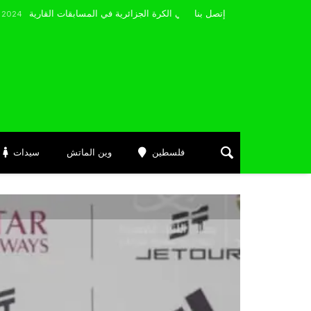
مضوي يصرّح: “أتمنى التوفيق لممثلي الكرة الجزائرية في المسابقات القارية”
إتصل بنا
فلسطين
وين الماتش
سيدات