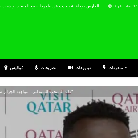
الحارس بوحلفاية يتحدث عن طموحاته مع المنتخ
Septembre 17, 2024
متفرقات
فيديوهات
تصريحات
كواليس
قائد المنتخب السوداني: “مواجهة الجزائر ستكون الاختبار الحقيقي في كأس العرب”