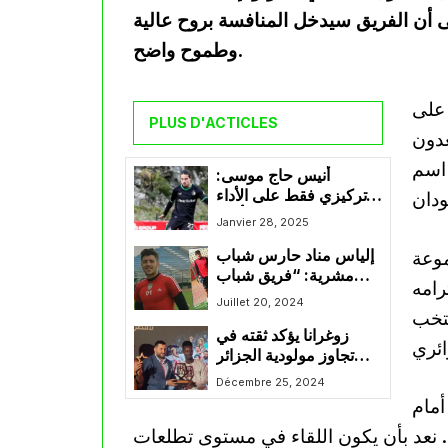
“فيفا” قطر 2025 مشددا على أن الفريق سيدخل المنافسة بروح عالية
وطموح واضح.
 على
PLUS D'ACTICLES
عدون
 اسم
أنيس حاج موسى:
“تركيزي فقط على الأداء
داخل الملعب ولا أهتم
Janvier 28, 2025
بشائعات مستقبلي”
وعة
إلياس مناد حارس شباب
مشرية: “فريق شباب
رامه
المشرية ناد عريق و له
Juillet 20, 2024
نتخب
قاعدة جماهيرية كبيرة”
زوغرانا يؤكد ثقته في
تجاوز مولودية الجزائر
للفترة الصعبة
Décembre 25, 2024
أمام
. نعد بأن يكون اللقاء في مستوى تطلعات