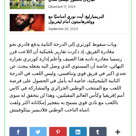
Décembre 17, 2023
البريميارليغ: آيت نوري أساسيًا مع
وولفرهامبتون أمام ليفربول
Septembre 28, 2024
وبات سقوط كورتري إلى الدرجة الثانية يدفع قادري نحو
مغادرة الفريق، إذ ذكرت تقارير بلجيكية أن اللاعب قرر
رسميا مغادرة ناديه هذا الصيف وأعلم إدارة كورتري بقراره
النهائي، خاصة أن المستوى الذي وصل اليه يجعله يبحث عن
تحدي اكبر في فريق قوي وتنافسي، وليس اللعب في الدرجة
الثانية البليجيكية، خاصة أنه يأمل في الحصول على فرصة
اللعب مع المنتخب الوطني الجزائري والمشاركة في كاس
أمم إفريقيا وكأس العالم المقبلتين، وهذا لن يتحقق له سوى
باللعب مع نادي قوي يسمح به بتفجير إمكاناته اكثر ولفت
انتباه الناخب الوطني فلاديمير بيتكوفيتش.