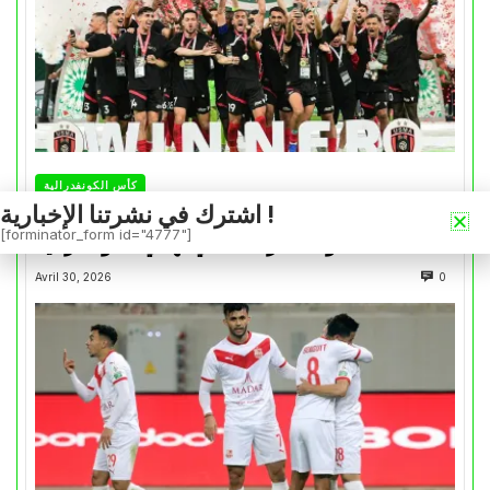
كأس الكونفدرالية
اشترك في نشرتنا الإخبارية !
التتويج بالكأس.. دفعة معنوية لإتحاد العاصمة قبل
[forminator_form id="4777"]
موقعة الزمالك في نهائي الكونفدرالية
Avril 30, 2026
0