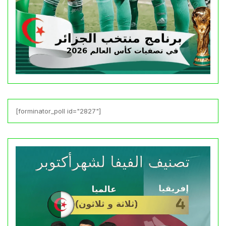
[forminator_poll id="2827"]