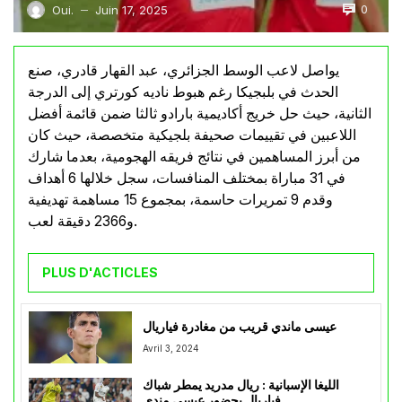
0
Oui.
Juin 17, 2025
—
يواصل لاعب الوسط الجزائري، عبد القهار قادري، صنع
الحدث في بلبجيكا رغم هبوط ناديه كورتري إلى الدرجة
الثانية، حيث حل خريج أكاديمية بارادو ثالثا ضمن قائمة أفضل
اللاعبين في تقييمات صحيفة بلجيكية متخصصة، حيث كان
من أبرز المساهمين في نتائج فريقه الهجومية، بعدما شارك
في 31 مباراة بمختلف المنافسات، سجل خلالها 6 أهداف
وقدم 9 تمريرات حاسمة، بمجموع 15 مساهمة تهديفية
و2366 دقيقة لعب.
PLUS D'ACTICLES
عيسى ماندي قريب من مغادرة فياريال
Avril 3, 2024
الليغا الإسبانية : ريال مدريد يمطر شباك
فياريال بحضور عيسى مندي