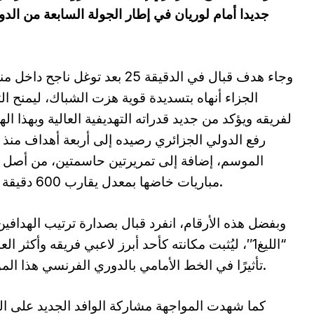
وجاء هدف قبال في الدقيقة 25 بعد توغل ناجح دا
الجزاء أنهاه بتسديدة قوية هزت الشباك، ليمنح ال
لفريقه ويؤكد من جديد قدراته التهديفية العالية وبهذا ال
رفع الدولي الجزائري رصيده إلى أربعة أهداف منذ ب
الموسم، إضافة إلى تمريرتين حاسمتين، من أصل
مباريات خاضها بمعدل يقارب 600 دقيقة لعب.
وبفضل هذه الأرقام، انفرد قبال بصدارة ترتيب الهدافي
“الليغ1″، ليُثبت مكانته كأحد أبرز لاعبي فريقه وأكثر ال
تأثيرًا في الخط الأمامي بالدوري الفرنسي هذا الموسم.
كما شهدت المواجهة مشاركة الوافد الجديد على ا