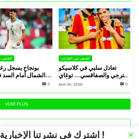
الخضر عبر القارات
الخضر ع
تعادل سلبي في كلاسيكو
بونجاح يسجل رغ
الترجي والصفاقسي… توغاي
الشمال أمام السد 
يهدر ركلة جزاء وبوعالية يتألق
0
0
Avril 30, 2026
VOIR PLUS
اشترك في نشرتنا الإخبارية !