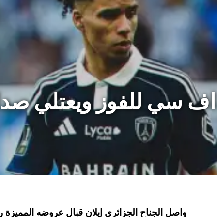
 اف سي للفوز ويعتلي صدا
واصل الجناح الجزائري إيلان قبال عروضه المميزة 