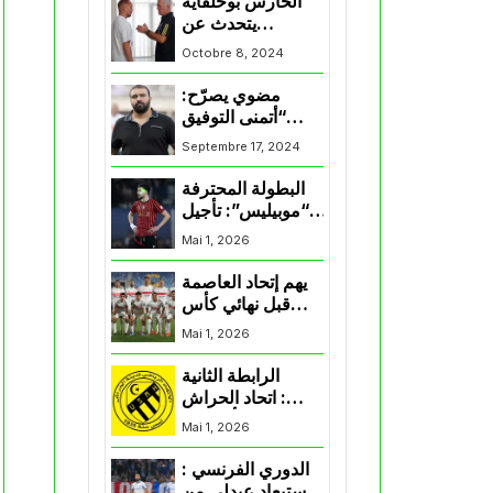
الحارس بوحلفاية
يتحدث عن
طموحاته مع
Octobre 8, 2024
المنتخب و شباب
قسنطينة
مضوي يصرّح:
“أتمنى التوفيق
لممثلي الكرة
Septembre 17, 2024
الجزائرية في
المسابقات القارية”
البطولة المحترفة
“موبيليس”: تأجيل
مباراة إتحاد
Mai 1, 2026
العاصمة وأتلتيك
بارادو
يهم إتحاد العاصمة
قبل نهائي كأس
اكاف : الزمالك
Mai 1, 2026
يسقط بثلاثية أمام
الأهلي
الرابطة الثانية
: اتحاد الحراش
يحسم التأهل إلى
Mai 1, 2026
“البلاي أوف”
الدوري الفرنسي :
استبعاد عبدلي من