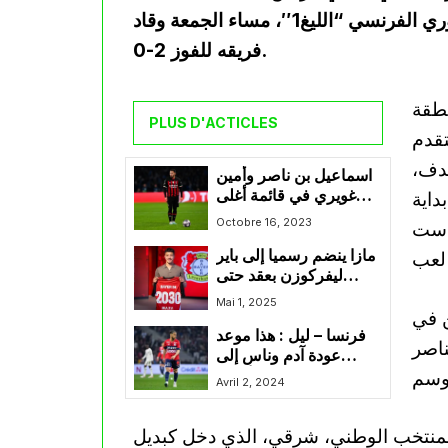
جديدا أمام لوريان في إطار الجولة السابعة من الدوري الفرنسي “الليغ1″، مساء الجمعة وقاد
فريقه للفوز 2-0.
خل منطقة
PLUS D'ACTICLES
تقدم
هدف،
اسماعيل بن ناصر وأمين
غويري في قائمة أغلى
داية
عشرة لاعبين في إفريقيا
Octobre 16, 2023
 ست
مازا ينضم رسميا إلى باير
ليفركوزن بعقد حتى
2030
Mai 1, 2025
ن في
فرنسا – ليل : هذا موعد
عناصر
عودة آدم وناس إلى
المستطيل الأخضر
Avril 2, 2024
لمنتخب الوطني، شرقي، الذي دخل كبديل