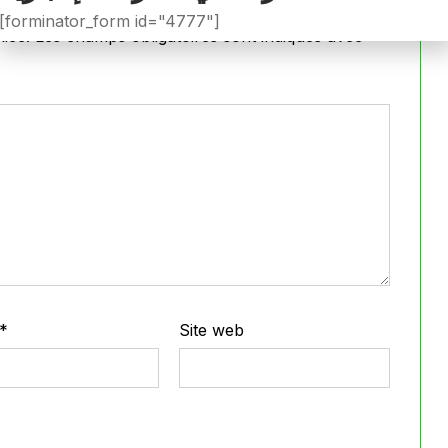
[forminator_form id="4777"]
iée.
Les champs obligatoires sont indiqués avec
*
*
Site web