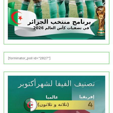
[forminator_poll id="2827"]