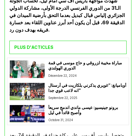
شهدت مواجهة باريس أف سي أمام ليل، لحساب الجولة
الـ31 من الدوري الفرنسي الدرجة الأولى، مشاركة الدولي
الجزائري إلياس قبال كبديل بعدما التحق بأرضية الميدان في
الدقيقة 69، قبل أن يكون أحد أبرز عناوين اللقاء بعد خسارة
فريقه بهدف دون رد.
PLUS D'ACTICLES
مباراة مخيبة لزروقي و حاج موسى في قمة
الدوري الهولندي
Décembre 22, 2024
أوباميانغ: “غويري يذكرني بلكازيت في أرسنال
انه لاعب قوي جدا”
Septembre 22, 2025
برونو جينيسيو: عيسى ماندي اندمج سريعاً
وأصبح قائداً في ليل
Octobre 31, 2024
وتحصل باريس أف سي على ركلة جزاء في الدقيقة 74، بعد