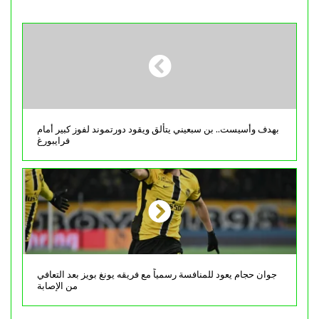
بهدف وأسيست.. بن سبعيني يتألق ويقود دورتموند لفوز كبير أمام
فرايبورغ
جوان حجام يعود للمنافسة رسمياً مع فريقه يونغ بويز بعد التعافي
من الإصابة