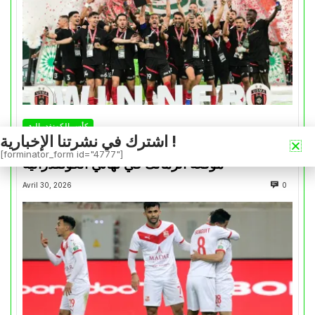
كأس الكونفدرالية
اشترك في نشرتنا الإخبارية !
التتويج بالكأس.. دفعة معنوية لإتحاد العاصمة قبل
[forminator_form id="4777"]
موقعة الزمالك في نهائي الكونفدرالية
Avril 30, 2026
0