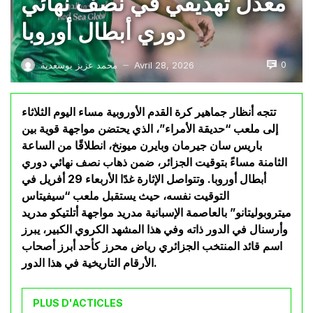
معدل تهديفي في نصف نهائي
دوري أبطال أوروبا
0
Avril 28, 2026
محمد عزيز بوسعدية
—
تتجه أنظار جماهير كرة القدم الأوروبية مساء اليوم الثلاثاء
إلى ملعب “حديقة الأمراء”، الذي يحتضن مواجهة قوية بين
باريس سان جيرمان وبايرن ميونخ، انطلاقًا من الساعة
الثامنة مساءً بتوقيت الجزائر، ضمن ذهاب نصف نهائي دوري
أبطال أوروبا. وتتواصل الإثارة غدًا الأربعاء 29 أفريل في
التوقيت نفسه، حيث يستقبل ملعب “سيفيتاس
ميتروبوليتانو” بالعاصمة الإسبانية مدريد مواجهة أتلتيكو مدريد
وأرسنال في الدور ذاته وفي هذا المشهد الكروي الكبير، يبرز
اسم قائد المنتخب الجزائري رياض محرز كأحد أبرز أصحاب
الأرقام التاريخية في هذا الدور.
PLUS D'ACTICLES