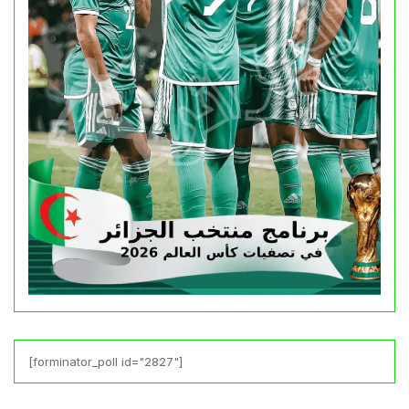
[forminator_poll id="2827"]