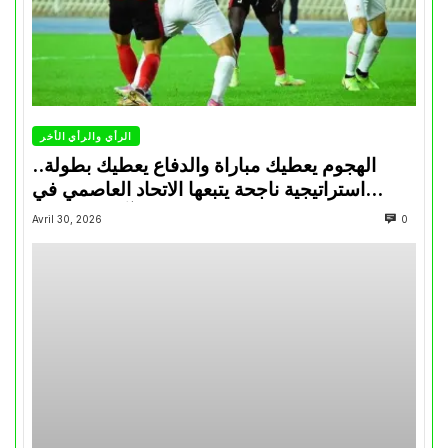
الرأي والرأي الأخر
الهجوم يعطيك مباراة والدفاع يعطيك بطولة..
استراتيجية ناجحة يتبعها الاتحاد العاصمي في
تتويجاته آخر السنوات
Avril 30, 2026
0