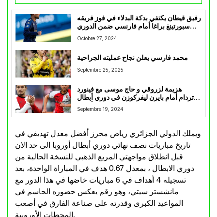
رفيق قيطان يكتفي بدكة البدلاء في فوز فريقه
سبورتينغ براغا أمام فارنسي ضمن الدوري
البرتغالي
Octobre 27, 2024
محمد فارسي يعلن نجاح عمليته الجراحية
Septembre 25, 2025
هزيمة لزروقي و حاج موسى مع فينورد
روتردام أمام بايرن ليفركوزن في دوري أبطال
أوروبا
Septembre 19, 2024
ويملك الدولي الجزائري رياض محرز أفضل معدل تهديفي في
تاريخ مباريات نصف نهائي دوري أبطال أوروبا الى حد الان
قبل انطلاق مواجهتي المربع الذهبي للنسخة الحالية من
دوري الابطال ، بمعدل 0.67 هدف في المباراة الواحدة، بعد
تسجيله 4 أهداف في 6 مباريات خاضها في هذا الدور مع
مانشستر سيتي، وهو رقم يعكس حضوره الحاسم في
المواعيد الكبرى وقدرته على صناعة الفارق في أصعب
المحطات الأوروبية.