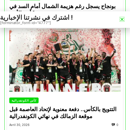
بونجاح يسجل رغم هزيمة الشمال أمام السد في
كأس الأمير
اشترك في نشرتنا الإخبارية !
Mai 1, 2026
0
[forminator_form id="4777"]
كأس الكونفدرالية
التتويج بالكأس.. دفعة معنوية لإتحاد العاصمة قبل
موقعة الزمالك في نهائي الكونفدرالية
Avril 30, 2026
0