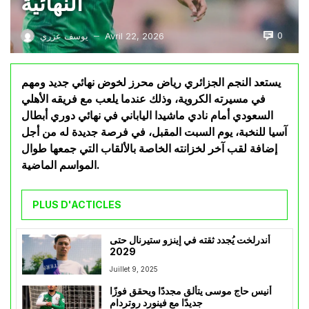
النهائية
0
Avril 22, 2026
يوسف عزري
—
يستعد النجم الجزائري رياض محرز لخوض نهائي جديد ومهم
في مسيرته الكروية، وذلك عندما يلعب مع فريقه الأهلي
السعودي أمام نادي ماشيدا الياباني في نهائي دوري أبطال
آسيا للنخبة، يوم السبت المقبل، في فرصة جديدة له من أجل
إضافة لقب آخر لخزانته الخاصة بالألقاب التي جمعها طوال
المواسم الماضية.
PLUS D'ACTICLES
أندرلخت يُجدد ثقته في إينزو ستيرنال حتى
2029
Juillet 9, 2025
أنيس حاج موسى يتألق مجددًا ويحقق فوزًا
جديدًا مع فينورد روتردام