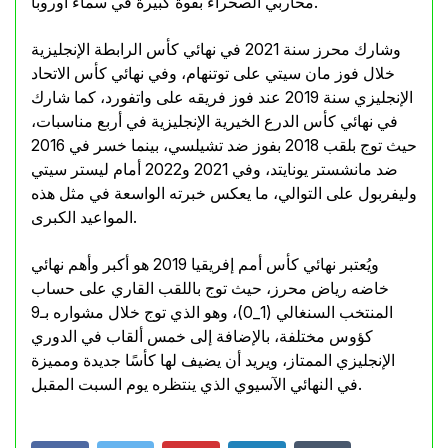
محاربي الصحراء بقوة كبيرة في سماء أوروبا.
وشارك محرز سنة 2021 في نهائي كأس الرابطة الإنجليزية
خلال فوز مان سيتي على توتنهام، وفي نهائي كأس الاتحاد
الإنجليزي سنة 2019 عند فوز فريقه على واتفورد، كما شارك
في نهائي كأس الدرع الخيرية الإنجليزية في أربع مناسبات،
حيث توج بلقب 2018 بفوز ضد تشيلسي، بينما خسر في 2016
ضد مانشستر يونايتد، وفي 2021 و2022 أمام ليستر سيتي
وليفربول على التوالي، ما يعكس خبرته الواسعة في مثل هذه
المواعيد الكبرى.
ويُعتبر نهائي كأس أمم إفريقيا 2019 هو أكبر وأهم نهائي
خاضه رياض محرز، حيث توج باللقب القاري على حساب
المنتخب السنغالي (1_0)، وهو الذي توج خلال مشواره بـ9
كؤوس مختلفة، بالإضافة إلى خمس ألقاب في الدوري
الإنجليزي الممتاز، ويريد أن يضيف لها كأسًا جديدة ومميزة
في النهائي الآسيوي الذي ينتظره يوم السبت المقبل.