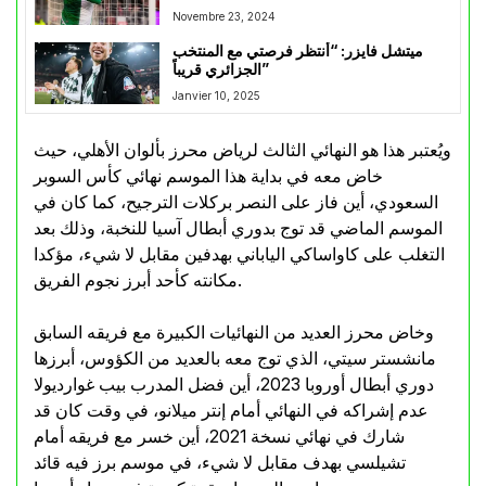
Novembre 23, 2024
ميتشل فايزر: “أنتظر فرصتي مع المنتخب
الجزائري قريباً”
Janvier 10, 2025
ويُعتبر هذا هو النهائي الثالث لرياض محرز بألوان الأهلي، حيث
خاض معه في بداية هذا الموسم نهائي كأس السوبر
السعودي، أين فاز على النصر بركلات الترجيح، كما كان في
الموسم الماضي قد توج بدوري أبطال آسيا للنخبة، وذلك بعد
التغلب على كاواساكي الياباني بهدفين مقابل لا شيء، مؤكدا
مكانته كأحد أبرز نجوم الفريق.
وخاض محرز العديد من النهائيات الكبيرة مع فريقه السابق
مانشستر سيتي، الذي توج معه بالعديد من الكؤوس، أبرزها
دوري أبطال أوروبا 2023، أين فضل المدرب بيب غوارديولا
عدم إشراكه في النهائي أمام إنتر ميلانو، في وقت كان قد
شارك في نهائي نسخة 2021، أين خسر مع فريقه أمام
تشيلسي بهدف مقابل لا شيء، في موسم برز فيه قائد