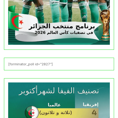
[forminator_poll id="2827"]