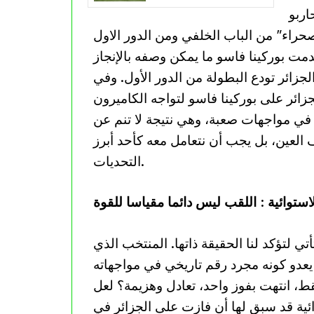
اربو
مت بوركينا فاسو ما يمكن وصفه بالإنجاز
جزائر تودع البطولة من الدور الأول. وفي
ائر على بوركينا فاسو لتواجه الكاميرون
ين في مواجهات صعبة، وهي نتيجة لا تنم عن
 العين، بل يجب أن نتعامل معه كأحد أبرز
التحديات.
لاستوائية : اللقب ليس دائما مقياسا للقوة
أتي لتؤكد لنا الحقيقة ذاتها. المنتخب الذي
م الجزائر، حامل اللقب الإفريقي في 2019، لا يعدو كونه مجرد رقم تاريخي في مواجهاته
فقط، انتهت بفوز واحد، تعادل وهزيمة؟ لعل
ائية قد سبق لها أن فازت على الجزائر في