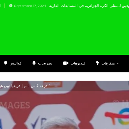
ptembre 17, 2024
متفرقات
فيديوهات
تصريحات
كواليس
“قرعة كأس أمم إ فريقيا :بين هيبة الجزائر وواقعية بيتكوفيتش “