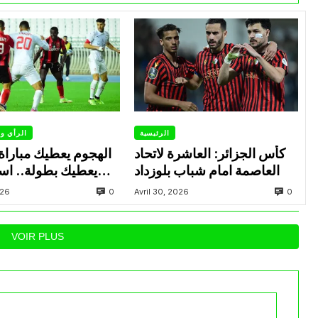
الرئيسية
الرأي وا
كأس الجزائر: العاشرة لاتحاد
الهجوم يعطيك مباراة 
العاصمة امام شباب بلوزداد
يعطيك بطولة.. است
ناجحة يتبعها الاتحاد
0
0
026
Avril 30, 2026
في تتويجاته آخر 
VOIR PLUS