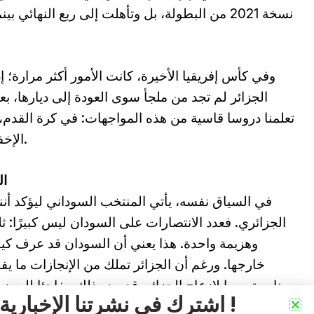
نسخة 2021 من البطولة، بل وتأهلت إلى ربع النهائ
وفي كأس إفريقيا الأخيرة، كانت الأمور أكثر مرارة؛ إذ ت
الجزائر لم تجد من ملجأ سوى العودة إلى ديارها، ب
تعلمنا دروسا قاسية من هذه المواجهات: في كرة القدم، 
الإخفاق إذا لم تكن قد أعددت نفسك بما يكفي.
ال
في السياق نفسه، يأتي المنتخب السوداني ليؤكد أن
الجزائري. فعدد الانتصارات على السودان ليس كبيرًا: ث
وهزيمة واحدة. هذا يعني أن السودان قد عرف كيف
خارجها. ورغم أن الجزائر تملك من الإنجازات ما يف
مناسبة سببا لإزعاج الجزائر. قد يبدو ذلك مفاجئا للبعض
اشترك في نشرتنا الإخبارية !
هنا