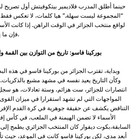
حينما أطلق المدرب فلاديمير بيتكوفيتش أول تصريح له
“المجموعة ليست سهلة.” هيا كلمات، لا تعكس فقط ت
لواقع منتخب الجزائر في الوقت الراهن. إذا كانت الأس
فإن ما يحدث على الأرض هو ما يسجل في النهاية.
بوركينا فاسو: تاريخ من التوازن بين القمة وا
وبداية، تقترب الجزائر من بوركينا فاسو في هذه الب
وكأن التاريخ يعيد نفسه في مشهد مشبع بالذكريات.
انتصارات للجزائر، ست هزائم، وستة تعادلات، هو سج
المواجهات التي لم تشهد استقرارا في ميزان القوى.
التناقض يكشف عن حقيقة جوهرية في كرة القدم الإفري
الأسماء لا تضمن الهيمنة في الملعب. في كأس إفر
السابقة،بكوت ديفوار كان المنتخب الجزائري يطمح إلى 
أبعد مدى، لكن بوركينا فاسو كانت في الموعد، حيث ت