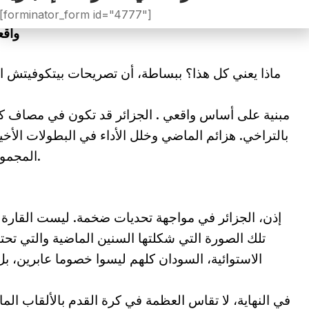
[forminator_form id="4777"]
واقع
ماذا يعني كل هذا؟ ببساطة، أن تصريحات بيتكوفيتش ا
مبنية على أساس واقعي . الجزائر قد تكون في مصاف كبار
بالتراخي. هزائم الماضي وخلل الأداء في البطولات الأخير
المجموعة بواقعية هو أقرب ما يكون إلى الحقيقة.
إذن، الجزائر في مواجهة تحديات ضخمة. ليست القارة ول
تلك الصورة التي شكلتها السنين الماضية والتي تحتا
الاستوائية، السودان كلهم ليسوا خصوما عابرين، بل