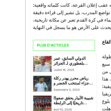
 عقب إعلان القرعة، كانت كلماته واقعية:
واضع المدرب، بل تشير إلى قراءة دقيقة
ماء في كرة القدم تعبر عن مكانة تاريخية،
لقاع
PLUS D'ACTICLES
طولة
الدولي السابق، عمر
 سبع
بلعطوري لـ الجزائر
فوت:” منتخبنا النسوي
Juillet 18, 2025
ل من
بريء من كل التهم
 هذا
رياض محرز يهدر ركلة
ومستوانا أعلى بكثير من
جزاء لمنتخب الخضر و
هذه التصرفات”
قية:
يضيع فرصة منح التقدم
Septembre 5, 2024
يقيا
للمنتخب أمام غينيا
شبيبة الأبيار يحقق صعودًا
الاستوائية
بلوغ
تاريخيًا إلى الرابطة
أهلت
المحترفة الأولى
Avril 10, 2026