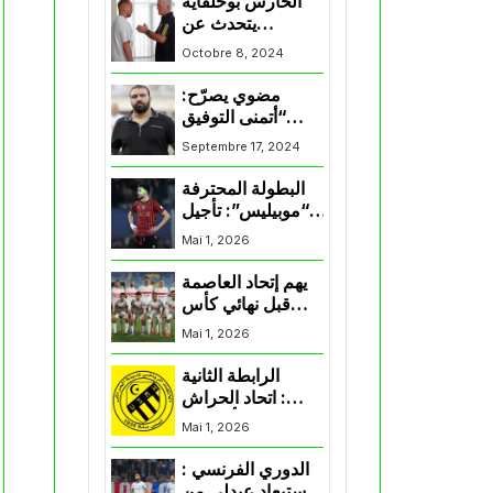
الحارس بوحلفاية
يتحدث عن
طموحاته مع
Octobre 8, 2024
المنتخب و شباب
قسنطينة
مضوي يصرّح:
“أتمنى التوفيق
لممثلي الكرة
Septembre 17, 2024
الجزائرية في
المسابقات القارية”
البطولة المحترفة
“موبيليس”: تأجيل
مباراة إتحاد
Mai 1, 2026
العاصمة وأتلتيك
بارادو
يهم إتحاد العاصمة
قبل نهائي كأس
اكاف : الزمالك
Mai 1, 2026
يسقط بثلاثية أمام
الأهلي
الرابطة الثانية
: اتحاد الحراش
يحسم التأهل إلى
Mai 1, 2026
“البلاي أوف”
الدوري الفرنسي :
استبعاد عبدلي من