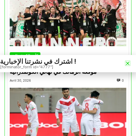
كأس الكونفدرالية
اشترك في نشرتنا الإخبارية !
التتويج بالكأس.. دفعة معنوية لإتحاد العاصمة قبل
[forminator_form id="4777"]
موقعة الزمالك في نهائي الكونفدرالية
Avril 30, 2026
0