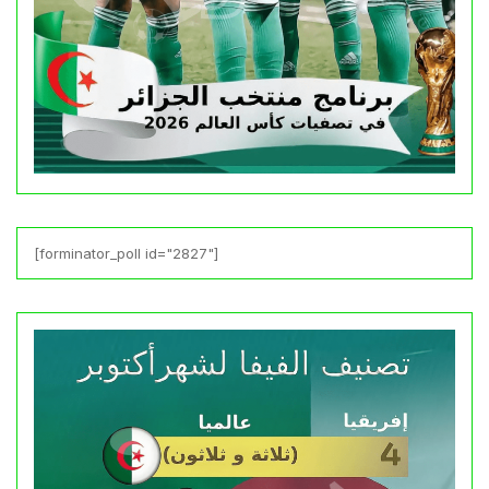
[forminator_poll id="2827"]