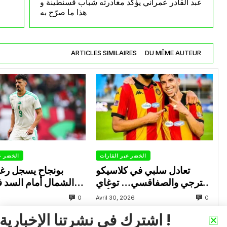
عبد القادر عمراني يؤكد مغادرته شباب قسنطينة و
هذا ما صرّح به
ARTICLES SIMILAIRES
DU MÊME AUTEUR
الخضر عبر القارات
الخضر ع
تعادل سلبي في كلاسيكو
بونجاح يسجل رغ
الترجي والصفاقسي… توغاي
الشمال أمام السد 
يهدر ركلة جزاء وبوعالية يتألق
0
0
Avril 30, 2026
اشترك في نشرتنا الإخبارية !