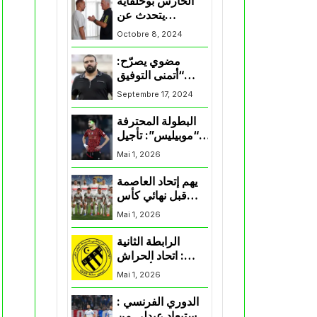
الحارس بوحلفاية
يتحدث عن
طموحاته مع
Octobre 8, 2024
المنتخب و شباب
قسنطينة
مضوي يصرّح:
“أتمنى التوفيق
لممثلي الكرة
Septembre 17, 2024
الجزائرية في
المسابقات القارية”
البطولة المحترفة
“موبيليس”: تأجيل
مباراة إتحاد
Mai 1, 2026
العاصمة وأتلتيك
بارادو
يهم إتحاد العاصمة
قبل نهائي كأس
اكاف : الزمالك
Mai 1, 2026
يسقط بثلاثية أمام
الأهلي
الرابطة الثانية
: اتحاد الحراش
يحسم التأهل إلى
Mai 1, 2026
“البلاي أوف”
الدوري الفرنسي :
استبعاد عبدلي من