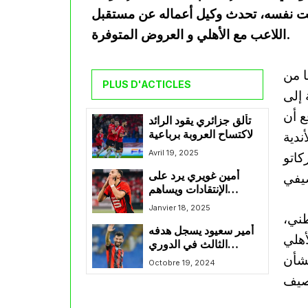
لوقت نفسه، تحدث وكيل أعماله عن مستقبل
اللاعب مع الأهلي و العروض المتوفرة.
ا من
PLUS D'ACTICLES
ضافة إلى
ع أن
تألق جزائري يقود الرائد
لاكتساح العروبة برباعية
ندية
نظيفة
Avril 19, 2025
كاتو
أمين غويري يرد على
الإنتقادات ويساهم
بتمريرة حاسمة مع رين
Janvier 18, 2025
طني،
أمير سعيود يسجل هدفه
ادي الأهلي
الثالث في الدوري
بشأن
السعودي و يقود الرائد
Octobre 19, 2024
للتعادل مع الوحدة