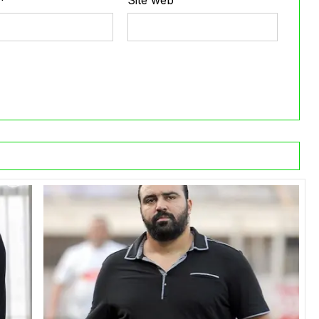
*
Site web