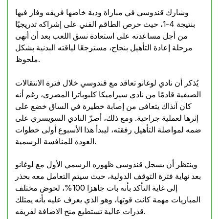
وشارك قندوسي في مباراة ودية خاضها فريقه وفاز فيها
بنتيجة 4-1، حيث حرص الطاقم الفني على إشراكه تدريجيًا
من أجل مساعدته على استعادة نسق اللعب بعد أن أنهى
مرحلة إعادة التأهيل بنجاح، مسترجعًا لياقته البدنية بشكل
ملحوظ.
يُذكر أن نادي لوغانو تعاقد مع قندوسي خلال فترة الانتقالات
الصيفية قادمًا من نادي سيراميكا كليوباترا المصري، رغم أنه
كان آنذاك يتعافى من إصابة خطيرة في الساق خضع على
إثرها لعملية جراحية. ومع ذلك، أصرّ النادي السويسري على
ضمه لمواصلة التأهيل رفقته، ليبدأ هذا الأسبوع أولى خطوات
العودة للمنافسة الرسمية.
وينتظر أن يسجل قندوسي ظهوره الرسمي الأول مع لوغانو
بعد نهاية فترة التوقف الدولية، حيث سيتم التعامل معه بحذر
إلى غاية التأكد بأنه بات جاهزا 100%، لخوض مختلف
المباريات مهمة كانت قوتها، وهو الذي يعرف عليه بأنه يمتلك
قدرات عالية تستطيع منح الاضافة لفريقه.