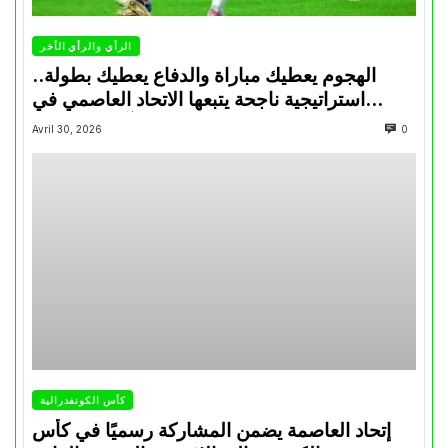
الرأي والرأي الأخر
الهجوم يعطيك مباراة والدفاع يعطيك بطولة..
استراتيجية ناجحة يتبعها الاتحاد العاصمي في
تتويجاته آخر السنوات
Avril 30, 2026
0
كأس الكونفدرالية
إتحاد العاصمة يضمن المشاركة رسميًا في كأس