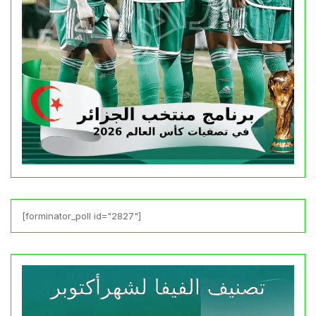
[forminator_poll id="2827"]