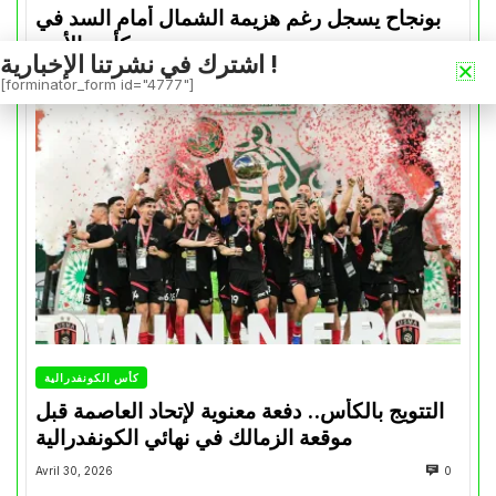
بونجاح يسجل رغم هزيمة الشمال أمام السد في
كأس الأمير
اشترك في نشرتنا الإخبارية !
Mai 1, 2026
0
[forminator_form id="4777"]
كأس الكونفدرالية
التتويج بالكأس.. دفعة معنوية لإتحاد العاصمة قبل
موقعة الزمالك في نهائي الكونفدرالية
Avril 30, 2026
0