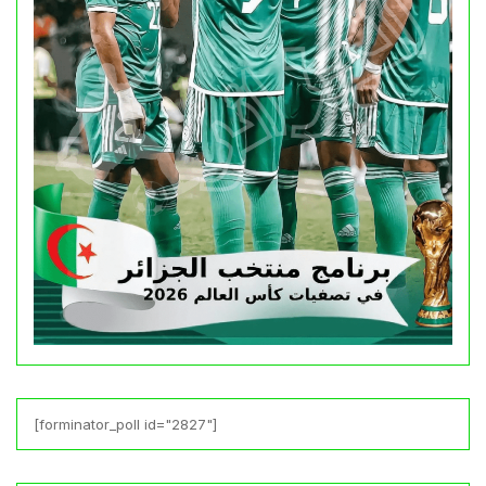
[forminator_poll id="2827"]