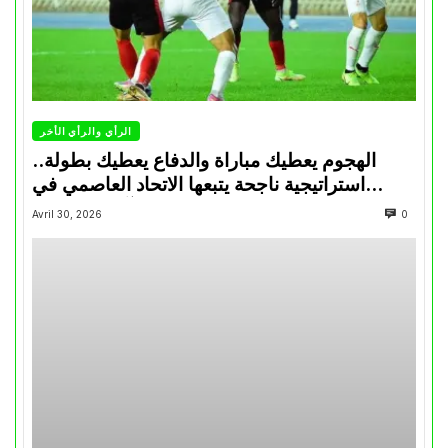
الرأي والرأي الأخر
الهجوم يعطيك مباراة والدفاع يعطيك بطولة..
استراتيجية ناجحة يتبعها الاتحاد العاصمي في
تتويجاته آخر السنوات
Avril 30, 2026
0