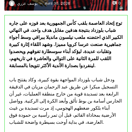
0
Avril 30, 2026
يوسف عزري
—
توج إتحاد العاصمة بلقب كأس الجمهورية بعد فوزه على جاره
شباب بلوزداد بنتيجة هدفين مقابل هدف واحد، في النهائي
الكبير الذي احتضنه ملعب نيلسون مانديلا ببراقي وسط أجواء
جماهيرية صنعت عرسا كرويا مميزا. وشهد اللقاء إثارة كبيرة
وتقلبات عديدة، ليؤكد أبناء سوسطارة تفوقهم ويحصدوا
اللقب للمرة الثانية على التوالي والعاشرة في تاريخهم،
لينفردوا بصدارة الأندية الأكثر تتويجا بالمسابقة.
ودخل شباب بلوزداد المواجهة بقوة كبيرة، وكاد يفتتح باب
التسجيل مبكرا عن طريق عبد الرحمان مزيان في الدقيقة
الرابعة بعد تسديدة قوية من خارج منطقة العمليات، غير أن
الحارس أسامة بن بوط تألق وأبعد الكرة إلى الركنية. وواصل
أبناء بلكور ضغطهم الهجومي، إذ مرت تسديدة بن غيث
الأرضية بمحاذاة القائم، قبل أن تمر رأسية بن حمودة فوق
العارضة، في بداية أوحت بسيطرة واضحة للشباب.