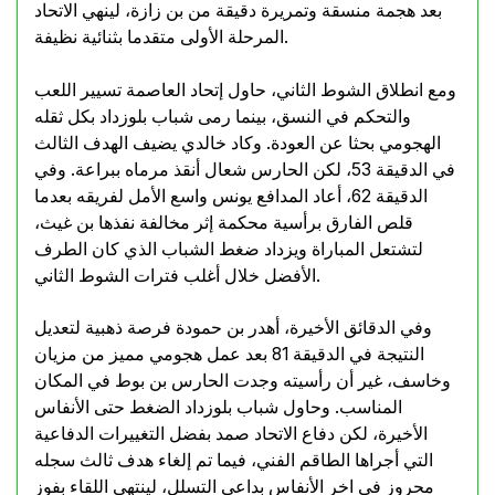
بعد هجمة منسقة وتمريرة دقيقة من بن زازة، لينهي الاتحاد
المرحلة الأولى متقدما بثنائية نظيفة.
ومع انطلاق الشوط الثاني، حاول إتحاد العاصمة تسيير اللعب
والتحكم في النسق، بينما رمى شباب بلوزداد بكل ثقله
الهجومي بحثا عن العودة. وكاد خالدي يضيف الهدف الثالث
في الدقيقة 53، لكن الحارس شعال أنقذ مرماه ببراعة. وفي
الدقيقة 62، أعاد المدافع يونس واسع الأمل لفريقه بعدما
قلص الفارق برأسية محكمة إثر مخالفة نفذها بن غيث،
لتشتعل المباراة ويزداد ضغط الشباب الذي كان الطرف
الأفضل خلال أغلب فترات الشوط الثاني.
وفي الدقائق الأخيرة، أهدر بن حمودة فرصة ذهبية لتعديل
النتيجة في الدقيقة 81 بعد عمل هجومي مميز من مزيان
وخاسف، غير أن رأسيته وجدت الحارس بن بوط في المكان
المناسب. وحاول شباب بلوزداد الضغط حتى الأنفاس
الأخيرة، لكن دفاع الاتحاد صمد بفضل التغييرات الدفاعية
التي أجراها الطاقم الفني، فيما تم إلغاء هدف ثالث سجله
محروز في اخر الأنفاس بداعي التسلل، لينتهي اللقاء بفوز