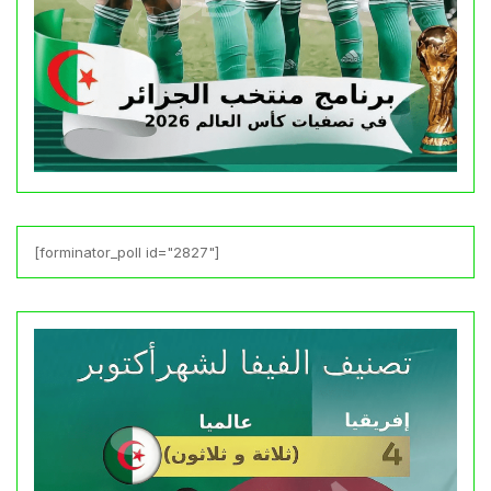
[forminator_poll id="2827"]