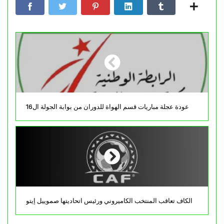
عودة عجلة مباريات قسم الهواة للدوران من بوابة الجولة ال16
الكاف تعاقب المنتخب الكاميروني ورئيس اتحاديتها صموييل إيتو