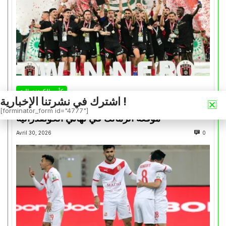
كأس الكونفدرالية
اشترك في نشرتنا الإخبارية !
التتويج بالكأس.. دفعة معنوية لإتحاد العاصمة قبل
[forminator_form id="4777"]
موقعة الزمالك في نهائي الكونفدرالية
Avril 30, 2026
0