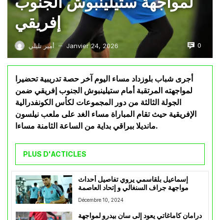
لمواجهة ستيلينبوش الجنوب
إفريقي
0
Janvier 24, 2026
أمير تليلي
—
أجرى شباب بلوزداد مساء اليوم آخر حصة تدريبية تحضيرا
لمواجهته المرتقبة أمام ستيلينبوش الجنوب إفريقي ضمن
الجولة الثالثة من دور المجموعات لكأس الكونفدرالية
الإفريقية حيث تقام المباراة مساء الغد على ملعب نيلسون
مانديلا ببراقي بداية من الساعة الثامنة مساءا.
PLUS D'ACTICLES
إسماعيل بلقاسمي يروي تفاصيل أحداث
مواجهة جراف السنغالي و إتحاد العاصمة
Décembre 10, 2024
درامان كاماغاتي يعود إلى سان بيدرو لمواجهة