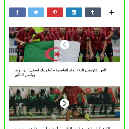
كأس الكونفيدرالية (اتحاد العاصمة – أولمبيك آسفي): بن بوط
يواصل التألق
الكاف أمام إختبار تطبيق القانون.. أحداث آسفي تكشف الفجوة