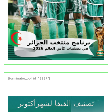
[forminator_poll id="2827"]