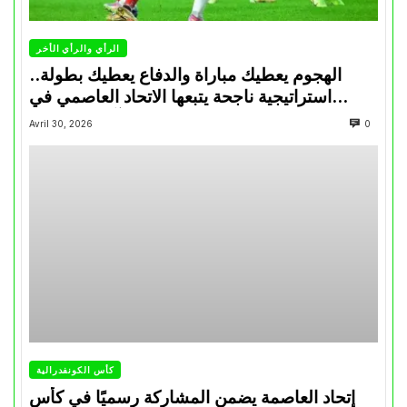
الرأي والرأي الأخر
الهجوم يعطيك مباراة والدفاع يعطيك بطولة..
استراتيجية ناجحة يتبعها الاتحاد العاصمي في
تتويجاته آخر السنوات
Avril 30, 2026
0
كأس الكونفدرالية
إتحاد العاصمة يضمن المشاركة رسميًا في كأس