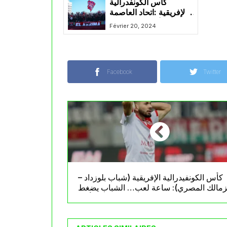
كأس الكونفدرالية
الإفريقية :اتحاد العاصمة
يواجه الأهلي الليبي دون
Février 20, 2024
حضور جمهور
Facebook
Twitter
كأس الكونفيدرالية الإفريقية (شباب بلوزداد –
زمالك المصري): ساعة لعب… الشباب يضغط
بقوة والهدف يتأجل