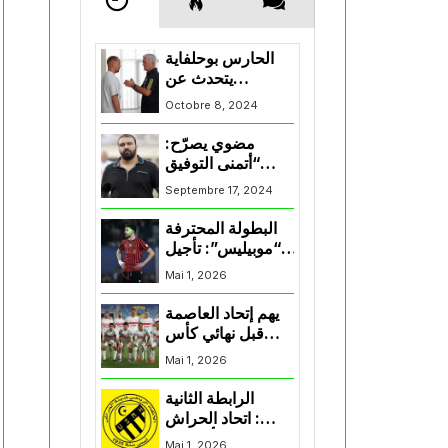
الحارس بوحلفاية
يتحدث عن
طموحاته مع
Octobre 8, 2024
المنتخب و شباب
قسنطينة
مضوي يصرّح:
“أتمنى التوفيق
لممثلي الكرة
Septembre 17, 2024
الجزائرية في
المسابقات القارية”
البطولة المحترفة
“موبيليس”: تأجيل
مباراة إتحاد
Mai 1, 2026
العاصمة وأتلتيك
بارادو
يهم إتحاد العاصمة
قبل نهائي كأس
اكاف : الزمالك
Mai 1, 2026
يسقط بثلاثية أمام
الأهلي
الرابطة الثانية
: اتحاد الحراش
يحسم التأهل إلى
Mai 1, 2026