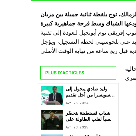
الك، توج بلقطة ثنائية جميلة بين مزيان
ب إفريقي توم أبونجيل للعودة إلى تقنية
ة يد على بلحوسيني لحظة التسجيل، ويؤجل
PLUS D'ACTICLES
وليد صادي يتحول إلى
سويسرا من أجل تقديم
طعن بخصوص قرار
Avril 25, 2024
مباراة إتحاد العاصمة و
شباب قسنطينة يتحضّر
نهضة بركان
نفسياً لقلب الطاولة على
نهضة بركان في لقاء
Avril 23, 2025
الإياب