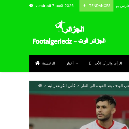
TENDANCES
vendredi 7 août 2026
الحارس بوحلفاية يتحدث عن طموحاته مع المنتخب و شباب قسنطينة
24
S
الرأي والرأي الأخر
أخبار
الرئيسية
غي الهدف بعد العودة الى الفار
كأس الكونفدرالية