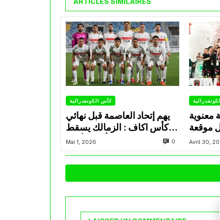
ARTICLES SIMILAIRES
كونفدرالية
كأس الكونفدرالية
ة معنوية
يهم إتحاد العاصمة قبل نهائي
ل موقعة
كأس اكاف : الزمالك يسقط
فدرالية
بثلاثية أمام الأهلي
0
Mai 1, 2026
Avril 30, 2