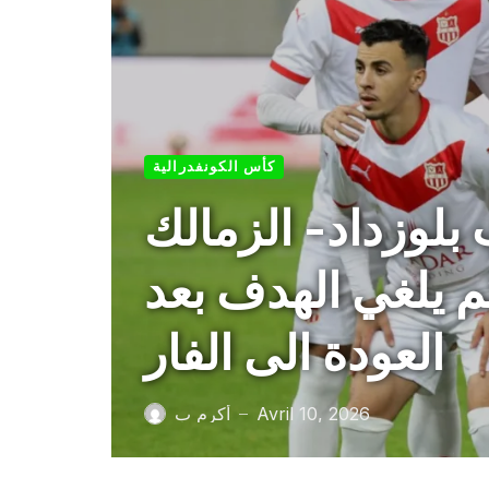
كأس الكونفدرالية
 بلوزداد- الزمالك
م يلغي الهدف بعد
العودة الى الفار
Avril 10, 2026
أكرم ب
—