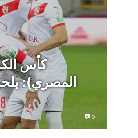
كأس الكون
المصري): بلحو
0