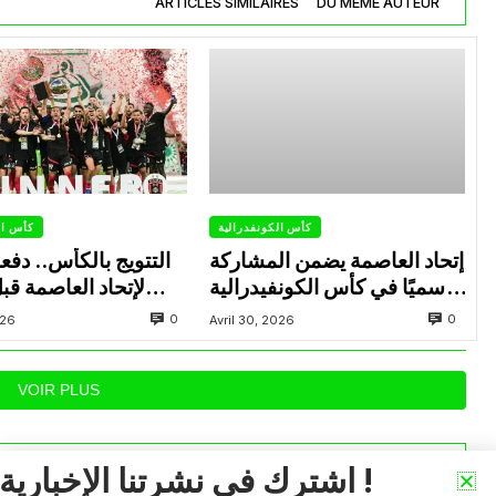
ARTICLES SIMILAIRES
DU MÊME AUTEUR
كأس الكونفدرالية
كأس ال
إتحاد العاصمة يضمن المشاركة
التتويج بالكأس.. دفع
رسميًا في كأس الكونفيدرالية
لإتحاد العاصمة قب
الإفريقية الموسم القادم.
الزمالك في نهائي الكون
0
0
026
Avril 30, 2026
VOIR PLUS
اشترك في نشرتنا الإخبارية !