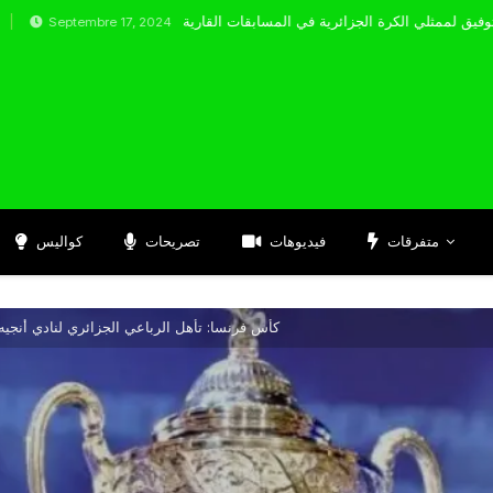
embre 17, 2024
متفرقات
فيديوهات
تصريحات
كواليس
كأس فرنسا: تأهل الرباعي الجزائري لنادي أنجي