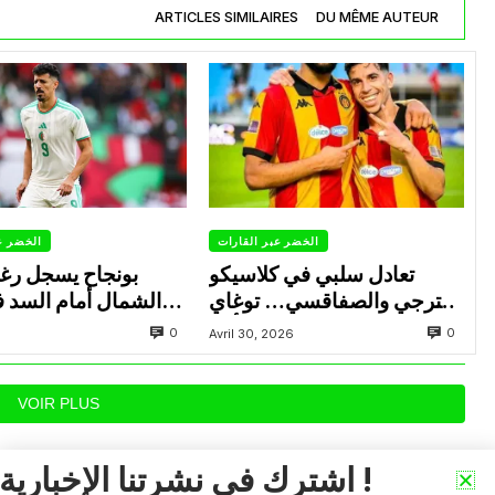
ARTICLES SIMILAIRES
DU MÊME AUTEUR
الخضر عبر القارات
الخضر ع
تعادل سلبي في كلاسيكو
بونجاح يسجل رغ
الترجي والصفاقسي… توغاي
الشمال أمام السد 
يهدر ركلة جزاء وبوعالية يتألق
0
0
Avril 30, 2026
VOIR PLUS
اشترك في نشرتنا الإخبارية !