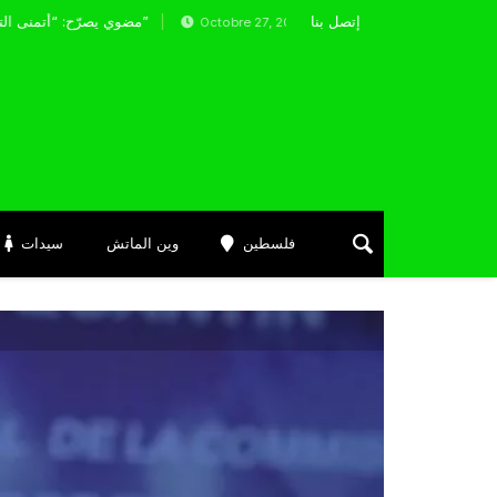
إتصل بنا
جماعية بعد غياب ثلاثة أشهر بسبب الإصابة
مضوي يصرّح: “أتمنى التوفيق لممثلي الكرة الجزائرية في المسابقات القارية”
Octobre 27, 2025
فلسطين
وين الماتش
سيدات