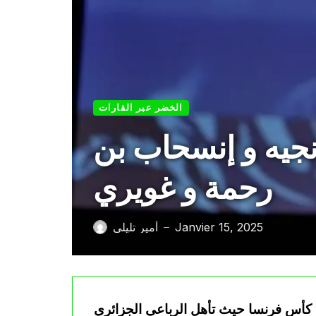
الخضر عبر القارات
نجيه و إنسحاب بن
رحمة و غويري
Janvier 15, 2025
أمير تليلي
—
أس فرنسا حيث تأهل الرباعي الجزائري