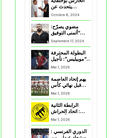
الحارس بوحلفاية
يتحدث عن
طموحاته مع
Octobre 8, 2024
المنتخب و شباب
قسنطينة
مضوي يصرّح:
“أتمنى التوفيق
لممثلي الكرة
Septembre 17, 2024
الجزائرية في
المسابقات القارية”
البطولة المحترفة
“موبيليس”: تأجيل
مباراة إتحاد
Mai 1, 2026
العاصمة وأتلتيك
بارادو
يهم إتحاد العاصمة
قبل نهائي كأس
اكاف : الزمالك
Mai 1, 2026
يسقط بثلاثية أمام
الأهلي
الرابطة الثانية
: اتحاد الحراش
يحسم التأهل إلى
Mai 1, 2026
“البلاي أوف”
الدوري الفرنسي :
استبعاد عبدلي من