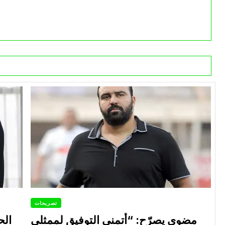
تصريحات
مضوي يصرّح: “أتمنى التوفيق لممثلي
الح