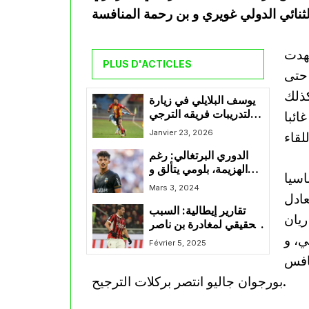
فيلي بنتيجة 3-2، و شهدت
PLUS D'ACTICLES
 حتى
ي بديلا منذ الدقيقة 65، و كذلك
يوسف البلايلي في زيارة
لتدريبات فريقه الترجي
ائبا
التونسي تحسبا لمواجهة
Janvier 23, 2026
سيمبا التنزاني
الدوري البرتغالي: رغم
الهزيمة، بلومي يتألق و
اسيا
يسجل مع فارينسي ضد
Mars 3, 2024
عادل
سبورتينغ لشبونة
تقارير إيطالية: السبب
 ريان
الحقيقي لمغادرة بن ناصر
ي، و
هو خلاف مع كونسيساو
Février 5, 2025
نافس
بورجوان جاليو انتصر بركلات الترجيح.