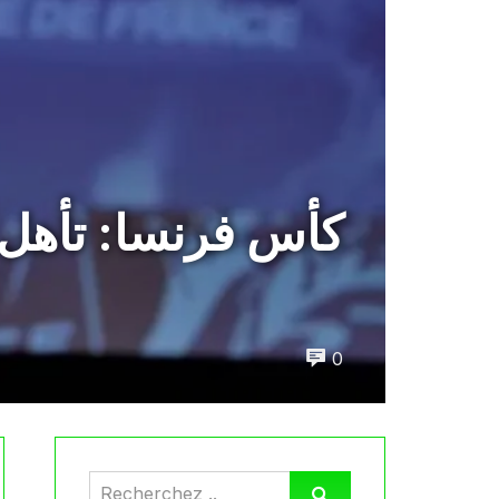
كأس فرنسا: تأهل ا
0