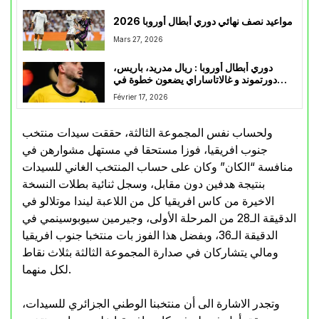
مواعيد نصف نهائي دوري أبطال أوروبا 2026
Mars 27, 2026
دوري أبطال أوروبا : ريال مدريد، باريس،
دورتموند و غالاتاساراي يضعون خطوة في
الثمن النهائي
Février 17, 2026
ولحساب نفس المجموعة الثالثة، حققت سيدات منتخب
جنوب افريقيا، فوزا مستحقا في مستهل مشوارهن في
منافسة “الكان” وكان على حساب المنتخب الغاني للسيدات
بنتيجة هدفين دون مقابل، وسجل ثنائية بطلات النسخة
الاخيرة من كاس افريقيا كل من اللاعبة ليندا موتلالو في
الدقيقة الـ28 من المرحلة الأولى، وجيرمين سيوبوسينمي في
الدقيقة الـ36، وبفضل هذا الفوز بات منتخبا جنوب افريقيا
ومالي يتشاركان في صدارة المجموعة الثالثة بثلاث نقاط
لكل منهما.
وتجدر الاشارة الى أن منتخبنا الوطني الجزائري للسيدات،