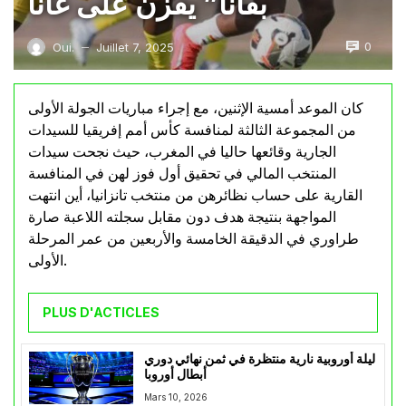
بفانا” يفزن على غانا
0
Oui.
Juillet 7, 2025
—
كان الموعد أمسية الإثنين، مع إجراء مباريات الجولة الأولى
من المجموعة الثالثة لمنافسة كأس أمم إفريقيا للسيدات
الجارية وقائعها حاليا في المغرب، حيث نجحت سيدات
المنتخب المالي في تحقيق أول فوز لهن في المنافسة
القارية على حساب نظائرهن من منتخب تانزانيا، أين انتهت
المواجهة بنتيجة هدف دون مقابل سجلته اللاعبة صارة
طراوري في الدقيقة الخامسة والأربعين من عمر المرحلة
الأولى.
PLUS D'ACTICLES
ليلة أوروبية نارية منتظرة في ثمن نهائي دوري
أبطال أوروبا
Mars 10, 2026