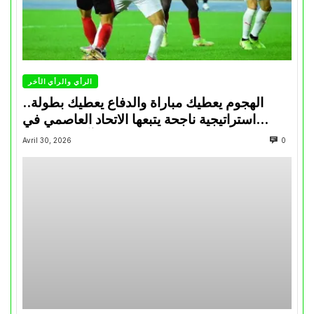
الرأي والرأي الأخر
الهجوم يعطيك مباراة والدفاع يعطيك بطولة..
استراتيجية ناجحة يتبعها الاتحاد العاصمي في
تتويجاته آخر السنوات
Avril 30, 2026
0