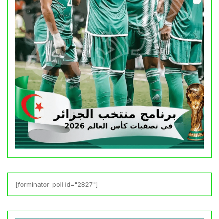
[forminator_poll id="2827"]