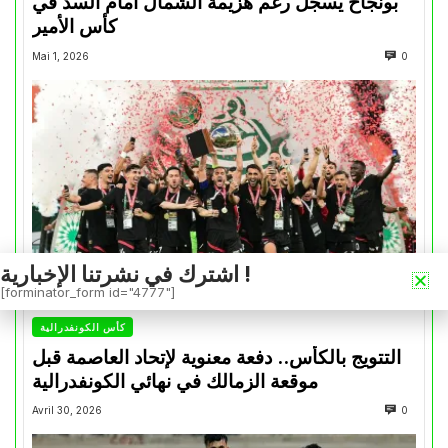
بونجاح يسجل رغم هزيمة الشمال أمام السد في
كأس الأمير
Mai 1, 2026
0
اشترك في نشرتنا الإخبارية !
[forminator_form id="4777"]
كأس الكونفدرالية
التتويج بالكأس.. دفعة معنوية لإتحاد العاصمة قبل
موقعة الزمالك في نهائي الكونفدرالية
Avril 30, 2026
0