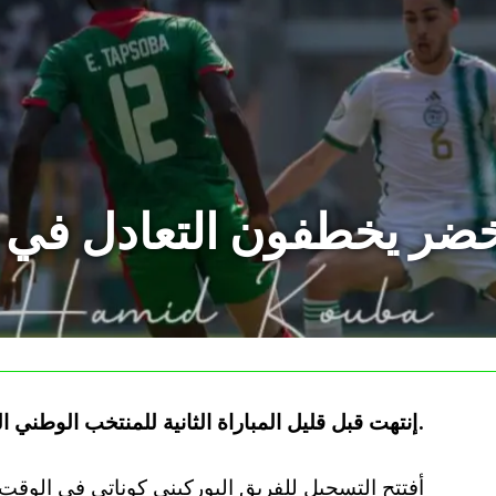
إنتهت قبل قليل المباراة الثانية للمنتخب الوطني الجزائري بنظيره البوركيني على نتيجة 2-2.
أفتتح التسجيل للفريق البوركيني كوناتي في الوقت