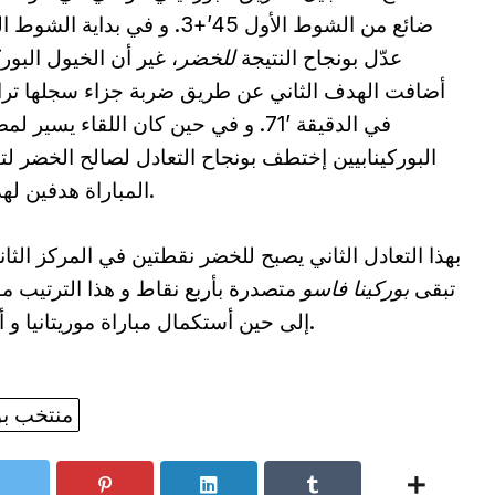
ضائع من الشوط الأول 45’+3. و في بداية الش
عدّل بونجاح النتيجة
للخضر
، غير أن الخيول البورك
أضافت الهدف الثاني عن طريق ضربة جزاء سجلها تر
في الدقيقة ’71. و في حين كان اللقاء يسير 
البوركينابيين إختطف بونجاح التعادل لصالح الخضر لت
المباراة هدفين لهدفين.
بهذا التعادل الثاني يصبح للخضر نقطتين في المركز الثان
تبقى
بوركينا فاسو
متصدرة بأربع نقاط و هذا الترتيب 
إلى حين أستكمال مباراة موريتانيا و أنغولا.
منتخب بو