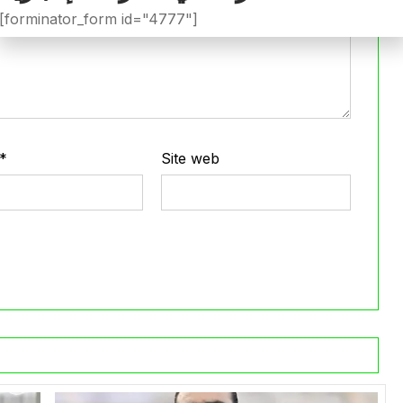
[forminator_form id="4777"]
*
Site web