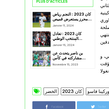
PLUS D'ACTICLES
وط الثاني
ينية
كان 2023 : النجم رياض
محرز يستعرض قميص
اوري
منتخب الخضر الخاص
Janvier 11, 2024
لمصلحة
بالكان
كان 2023 : تعادل
نتهي
المنتخب الوطني
الجزائري أمام أنغولا رغم
Janvier 15, 2024
المردود المتميز للشوط
بن ناصر يتحدث عن
الأول
ي، و
مشاركته في كأس
مؤقت
إفريقيا مع المنتخب
Novembre 15, 2023
الجزائري
ركينا فاسو
كان 2023
الخضر
Facebook
Twitter