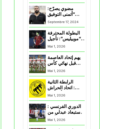
المنتخب و شباب
قسنطينة
مضوي يصرّح:
“أتمنى التوفيق
لممثلي الكرة
Septembre 17, 2024
الجزائرية في
المسابقات القارية”
البطولة المحترفة
“موبيليس”: تأجيل
مباراة إتحاد
Mai 1, 2026
العاصمة وأتلتيك
بارادو
يهم إتحاد العاصمة
قبل نهائي كأس
اكاف : الزمالك
Mai 1, 2026
يسقط بثلاثية أمام
الأهلي
الرابطة الثانية
: اتحاد الحراش
يحسم التأهل إلى
Mai 1, 2026
“البلاي أوف”
الدوري الفرنسي :
استبعاد عبدلي من
قائمة مرسيليا أمام
Mai 1, 2026
نانت