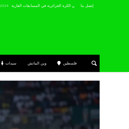
مضوي يصرّح: “أتمنى التوفيق لممثلي الكرة الجزائرية في المسابقات القارية”
إتصل بنا
Avr
فلسطين
وين الماتش
سيدات