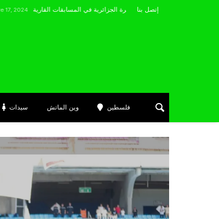
مضوي يصرّح: “أتمنى التوفيق لممثلي الكرة الجزائرية في المسابقات القارية”
إتصل بنا
فلسطين
وين الماتش
سيدات