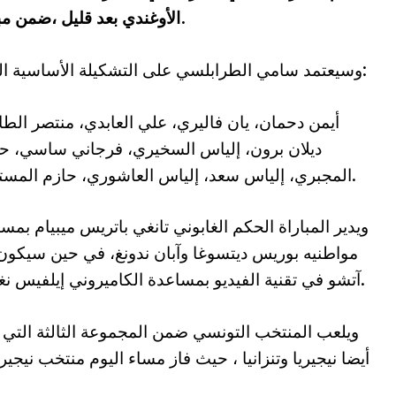
الأوغندي بعد قليل ،ضمن مباريات الجولة الأولى من كأس أمم إفريقيا.
وسيعتمد سامي الطرابلسي على التشكيلة الأساسية التالية:
أيمن دحمان، يان فاليري، علي العابدي، منتصر الطا
ديلان برون، إلياس السخيري، فرجاني ساسي، ح
المجبري، إلياس سعد، إلياس العاشوري، حازم المستوري.
ويدير المباراة الحكم الغابوني تانغي باتريس ميبيام بمس
مواطنيه بوريس ديتسوغا وآبان ندونغ، في حين سيكون 
آتشو في تقنية الفيديو بمساعدة الكاميروني إيلفيس نغونغو.
ويلعب المنتخب التونسي ضمن المجموعة الثالثة التي
أيضا نيجيريا وتنزانيا ، حيث فاز مساء اليوم منتخب نيجي