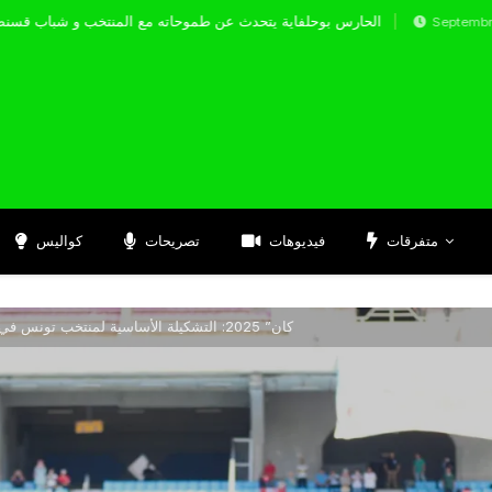
الحارس بوحلفاية يتحدث عن طموحاته مع المنتخب
Septembre 17, 2024
متفرقات
فيديوهات
تصريحات
كواليس
“كان” 2025: التشكيلة الأساسية لمنتخب تونس في مواجهة نظيره الأوغندي