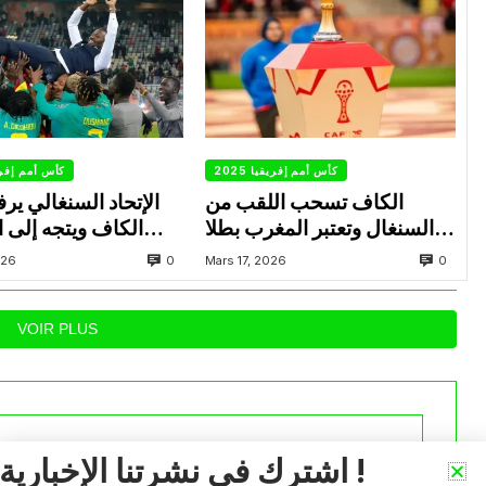
كأس أمم إفريقيا 2025
كأس أمم إفريقيا
الكاف تسحب اللقب من
الإتحاد السنغالي ير
السنغال وتعتبر المغرب بطلا
الكاف ويتجه إلى 
ل”كان 2025″
ا
0
0
026
Mars 17, 2026
VOIR PLUS
اشترك في نشرتنا الإخبارية !