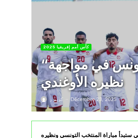
كأس أمم إفريقيا 2025
“كان” 2025: التشكيلة الأساسية لمنتخب تونس في مواجهة
نظيره الأوغندي
Décembre 23, 2025
كريم ز
—
 ستبدأ مباراة المنتخب التونسي ونظيره