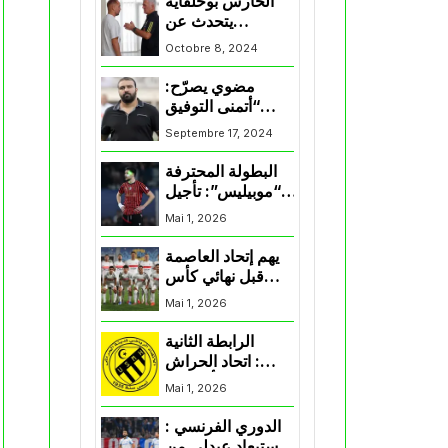
الحارس بوحلفاية
يتحدث عن
طموحاته مع
Octobre 8, 2024
المنتخب و شباب
قسنطينة
مضوي يصرّح:
“أتمنى التوفيق
لممثلي الكرة
Septembre 17, 2024
الجزائرية في
المسابقات القارية”
البطولة المحترفة
“موبيليس”: تأجيل
مباراة إتحاد
Mai 1, 2026
العاصمة وأتلتيك
بارادو
يهم إتحاد العاصمة
قبل نهائي كأس
اكاف : الزمالك
Mai 1, 2026
يسقط بثلاثية أمام
الأهلي
الرابطة الثانية
: اتحاد الحراش
يحسم التأهل إلى
Mai 1, 2026
“البلاي أوف”
الدوري الفرنسي :
استبعاد عبدلي من