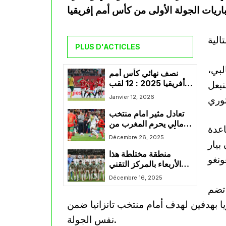
PLUS D'ACTICLES
لبي،
نصف نهائي كأس أمم
نبعل
أفريقيا 2025 : 12 لقب
وصراع مشتعل على
Janvier 12, 2026
صدارة الهدافين
تعادل مثير امام منتخب
مالي يحرم المغرب من
اعدة
التأهل المبكر إلى الدور
Décembre 26, 2025
بيار
المقبل من “كان2025”
منطقة مختلطة هذا
الأربعاء بالمركز التقني
الوطني بسيدي موسى
Décembre 16, 2025
 تضم
ريا بهدفين لهدف أمام منتخب تانزانيا ضمن
نفس الجولة.