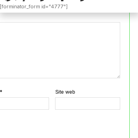
iée.
Les champs obligatoires sont indiqués avec
*
[forminator_form id="4777"]
*
Site web