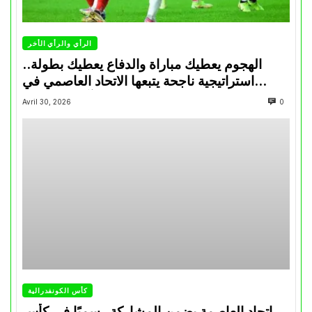
الرأي والرأي الأخر
الهجوم يعطيك مباراة والدفاع يعطيك بطولة..
استراتيجية ناجحة يتبعها الاتحاد العاصمي في
تتويجاته آخر السنوات
Avril 30, 2026
0
كأس الكونفدرالية
إتحاد العاصمة يضمن المشاركة رسميًا في كأس