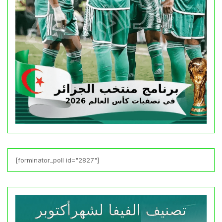
[forminator_poll id="2827"]