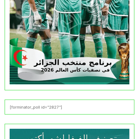
[forminator_poll id="2827"]