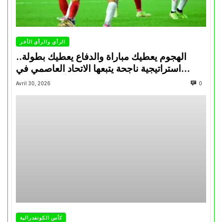
الرأي والرأي الأخر
الهجوم يعطيك مباراة والدفاع يعطيك بطولة..
استراتيجية ناجحة يتبعها الاتحاد العاصمي في
تتويجاته آخر السنوات
Avril 30, 2026
0
كأس الكونفدرالية