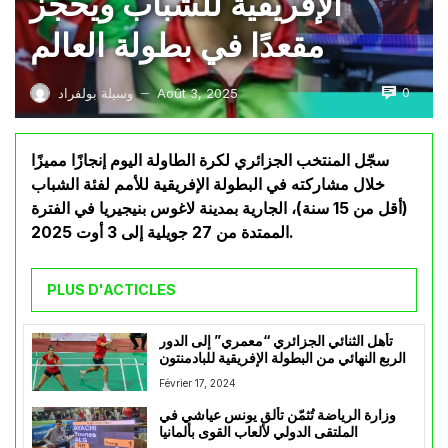
الإفريقية للشباب ويحجز
مقعدًا في بطولة العالم
0
Août 3, 2025
وسيلة بولفراد
—
سجّل المنتخب الجزائري لكرة الطاولة اليوم إنجازًا مميزًا
خلال مشاركته في البطولة الإفريقية للأمم لفئة الشباب
(أقل من 15 سنة)، الجارية بمدينة لاغوس بنيجيريا في الفترة
الممتدة من 27 جويلية إلى 3 أوت 2025.
PLUS D'ACTICLES
تأهل الثنائي الجزائري “معمري” إلى الدور
الربع النهائي من البطولة الإفريقية للبادمنتون
Février 17, 2024
وزارة الرياضة تُثمّن تألق يونس عياشي في
الملتقى الدولي لألعاب القوى بألمانيا