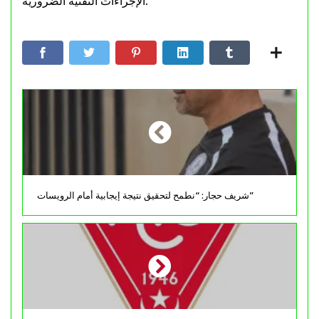
الإجراءات التقنية الضرورية.
شريف حجار: “نطمح لتحقيق نتيجة إيجابية أمام الرويسات”