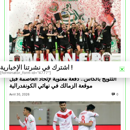
اشترك في نشرتنا الإخبارية !
كأس الكونفدرالية
[forminator_form id="4777"]
التتويج بالكأس.. دفعة معنوية لإتحاد العاصمة قبل
موقعة الزمالك في نهائي الكونفدرالية
Avril 30, 2026
0