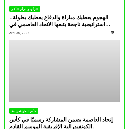
الرأي والرأي الأخر
الهجوم يعطيك مباراة والدفاع يعطيك بطولة..
استراتيجية ناجحة يتبعها الاتحاد العاصمي في
تتويجاته آخر السنوات
Avril 30, 2026
0
كأس الكونفدرالية
إتحاد العاصمة يضمن المشاركة رسميًا في كأس
الكونفيدرالية الإفريقية الموسم القادم.