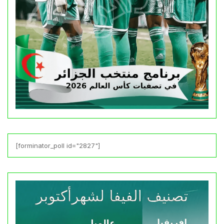
[forminator_poll id="2827"]